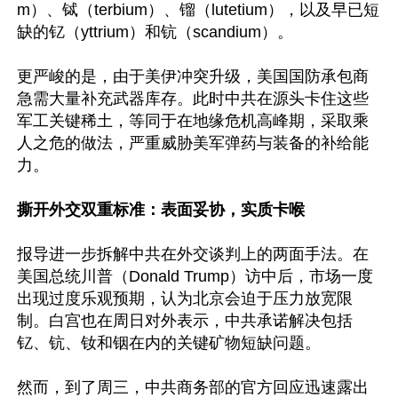
m）、铽（terbium）、镏（lutetium），以及早已短
缺的钇（yttrium）和钪（scandium）。

更严峻的是，由于美伊冲突升级，美国国防承包商
急需大量补充武器库存。此时中共在源头卡住这些
军工关键稀土，等同于在地缘危机高峰期，采取乘
人之危的做法，严重威胁美军弹药与装备的补给能
力。

撕开外交双重标准：表面妥协，实质卡喉
报导进一步拆解中共在外交谈判上的两面手法。在
美国总统川普（Donald Trump）访中后，市场一度
出现过度乐观预期，认为北京会迫于压力放宽限
制。白宫也在周日对外表示，中共承诺解决包括
钇、钪、钕和铟在内的关键矿物短缺问题。

然而，到了周三，中共商务部的官方回应迅速露出