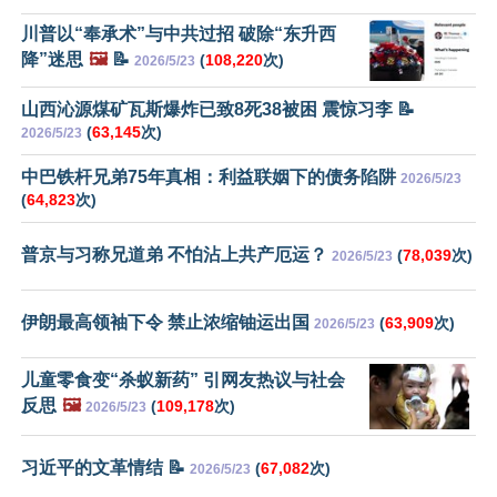
川普以“奉承术”与中共过招 破除“东升西
降”迷思
🖼️
📝
(
108,220
次)
2026/5/23
山西沁源煤矿瓦斯爆炸已致8死38被困 震惊习李 📝
(
63,145
次)
2026/5/23
中巴铁杆兄弟75年真相：利益联姻下的债务陷阱
2026/5/23
(
64,823
次)
普京与习称兄道弟 不怕沾上共产厄运？
(
78,039
次)
2026/5/23
伊朗最高领袖下令 禁止浓缩铀运出国
(
63,909
次)
2026/5/23
儿童零食变“杀蚁新药” 引网友热议与社会
反思
🖼️
(
109,178
次)
2026/5/23
习近平的文革情结 📝
(
67,082
次)
2026/5/23