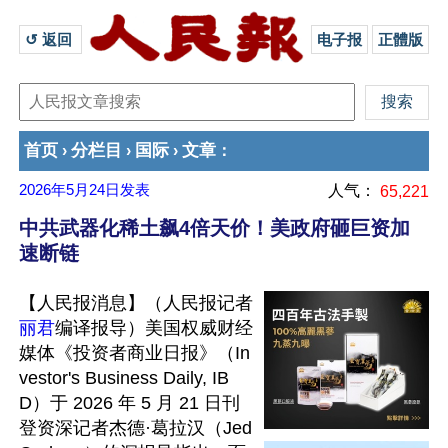
↺ 返回 
电子报
正體版
首页
分栏目
国际
文章
›
›
›
：
2026年5月24日
发表
人气：
65,221
中共武器化稀土飙4倍天价！美政府砸巨资加
速断链
【人民报消息】（人民报记者
丽君
编译报导）美国权威财经
媒体《投资者商业日报》（In
vestor's Business Daily, IB
D）于 2026 年 5 月 21 日刊
登资深记者杰德·葛拉汉（Jed 