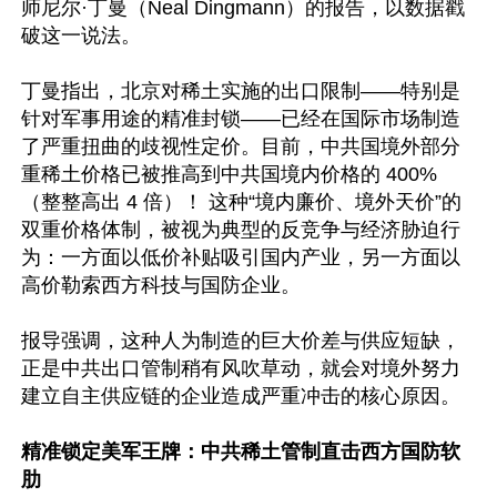
师尼尔·丁曼（Neal Dingmann）的报告，以数据戳
破这一说法。

丁曼指出，北京对稀土实施的出口限制——特别是
针对军事用途的精准封锁——已经在国际市场制造
了严重扭曲的歧视性定价。目前，中共国境外部分
重稀土价格已被推高到中共国境内价格的 400%
（整整高出 4 倍）！ 这种“境内廉价、境外天价”的
双重价格体制，被视为典型的反竞争与经济胁迫行
为：一方面以低价补贴吸引国内产业，另一方面以
高价勒索西方科技与国防企业。

报导强调，这种人为制造的巨大价差与供应短缺，
正是中共出口管制稍有风吹草动，就会对境外努力
建立自主供应链的企业造成严重冲击的核心原因。

精准锁定美军王牌：中共稀土管制直击西方国防软
肋