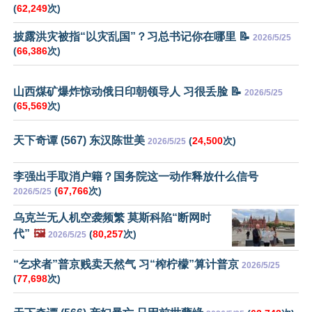
(
62,249
次)
披露洪灾被指“以灾乱国”？习总书记你在哪里 📝
2026/5/25
(
66,386
次)
山西煤矿爆炸惊动俄日印朝领导人 习很丢脸 📝
2026/5/25
(
65,569
次)
天下奇谭 (567) 东汉陈世美
(
24,500
次)
2026/5/25
李强出手取消户籍？国务院这一动作释放什么信号
(
67,766
次)
2026/5/25
乌克兰无人机空袭频繁 莫斯科陷“断网时
代”
🖼️
(
80,257
次)
2026/5/25
“乞求者”普京贱卖天然气 习“榨柠檬”算计普京
2026/5/25
(
77,698
次)