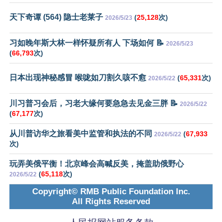
天下奇谭 (564) 隐士老莱子
(
25,128
次)
2026/5/23
习如晚年斯大林一样怀疑所有人 下场如何 📝
2026/5/23
(
66,793
次)
日本出现神秘感冒 喉咙如刀割久咳不愈
(
65,331
次)
2026/5/22
川习普习会后，习老大缘何要急急去见金三胖 📝
2026/5/22
(
67,177
次)
从川普访华之旅看美中监管和执法的不同
(
67,933
2026/5/22
次)
玩弄美俄平衡！北京峰会高喊反美，掩盖助俄野心
(
65,118
次)
2026/5/22
Copyright© RMB Public Foundation Inc.
All Rights Reserved