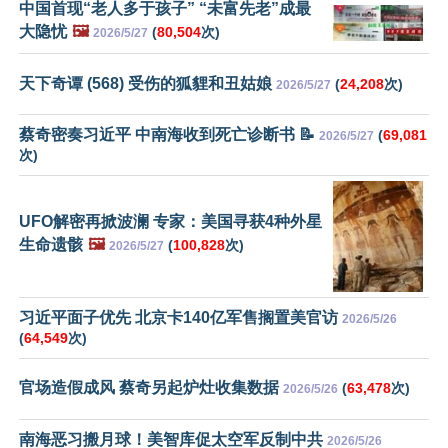
中国首现“老人多于孩子” “未富先老”成最
大隐忧
🖼️
(
80,504
次)
2026/5/27
天下奇谭 (568) 受伤的狐貍和丑姑娘
(
24,208
次)
2026/5/27
蔡奇密奏习近平 中南海收到死亡诊断书 📝
(
69,081
2026/5/27
次)
UFO解密再掀波澜 专家：美国寻获4种外星
生命遗骸
🖼️
(
100,828
次)
2026/5/27
习近平面子优先 北京卡140亿军售搁置美官访
2026/5/26
(
64,549
次)
官场造假成风 蔡奇另起炉灶收集数据
(
63,478
次)
2026/5/26
南海恶习搬月球！美智库促太空军反制中共
2026/5/26