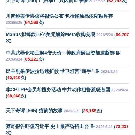
天下奇谭 (566) 产妇暴亡 只因前世孽缘
(
62,743
次)
2026/5/25
川普称美伊协议将很快公布 包括移除高浓缩铀库存
(
64,569
次)
2026/5/25
Manus拟筹款10亿美元解除Meta收购交易
(
64,707
2026/5/24
次)
中共武器化稀土飙4倍天价！美政府砸巨资加速断链 📝
(
65,221
次)
2026/5/24
民主刚果伊波拉迅速扩散 世卫坦言“棘手” 📝
2026/5/24
(
65,910
次)
非CPTPP会员却擅办活动 中共动作粗鲁惹怒各国
2026/5/24
(
68,068
次)
天下奇谭 (565) 猫孩的故事
(
25,155
次)
2026/5/23
蔡奇报告吓傻习近平 史上最严昏招出台 📝
(
73,233
2026/5/23
次)