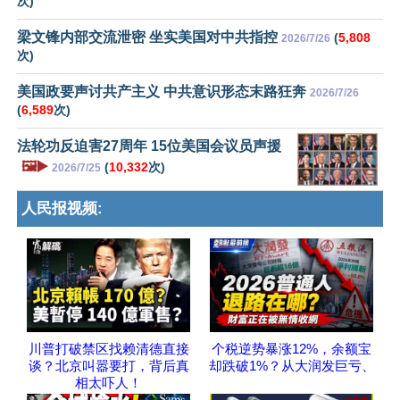
次)
梁文锋内部交流泄密 坐实美国对中共指控
(
5,808
2026/7/26
次)
美国政要声讨共产主义 中共意识形态末路狂奔
2026/7/26
(
6,589
次)
法轮功反迫害27周年 15位美国会议员声援
🖼️▶️
(
10,332
次)
2026/7/25
人民报视频:
川普打破禁区找赖清德直接
个税逆势暴涨12%，余额宝
谈？北京叫嚣要打，背后真
却跌破1%？从大润发巨亏、
相太吓人！