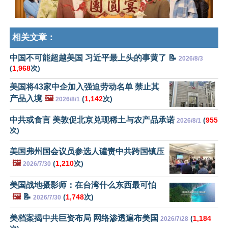
相关文章：
中国不可能超越美国 习近平最上头的事黄了 📝
2026/8/3
(
1,968
次)
美国将43家中企加入强迫劳动名单 禁止其
产品入境
🖼️
(
1,142
次)
2026/8/1
中共或食言 美敦促北京兑现稀土与农产品承诺
(
955
2026/8/1
次)
美国弗州国会议员参选人谴责中共跨国镇压
🖼️
(
1,210
次)
2026/7/30
美国战地摄影师：在台湾什么东西最可怕
🖼️
📝
(
1,748
次)
2026/7/30
美档案揭中共巨资布局 网络渗透遍布美国
(
1,184
2026/7/28