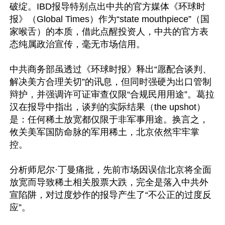
破绽。IBD报导特别点出中共的官方媒体《环球时
报》（Global Times）作为“state mouthpiece”（国
家喉舌）的本质，借此点醒投资人，中共的官方表
态纯属政治宣传，毫无市场信用。

中共商务部虽透过《环球时报》释出“愿配合谈判、
解决美方合理关切”的讯息，但同时强硬为出口管制
辩护，并强调许可证审查仅限“合规民用用途”。葛拉
汉在报导中指出，谈判的实际结果（the upshot）
是：任何稀土放宽都仅限于非军事用途。换言之，
攸关美军国防命脉的军用稀土，北京依然牢牢掌
控。

分析师尼尔·丁曼痛批，先前市场因误信北京将全面
放宽而导致稀土相关股票大跌，完全是落入中共外
宣陷阱，对过度炒作的报导产生了“不公正的过度反
应”。
