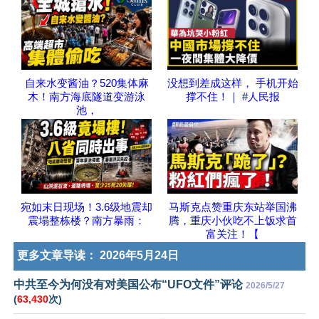
自来水变酱油？520集体麻
没想到差成这样， 手机开始
木！南方海底隧道变游泳
撑不住！｜ #人民报
池，
宛如末日现场！3.6级地震却
马斯克点赞重庆东站举国沸
震塌整栋楼？南方暴雨：
腾，重庆小伙吃不上饭求首
富关注！【
更多文章导读：
2026年5月24日
中共至今为何没有对美国公布“UFO文件”评论
2026/5/27
(
63,430
次)