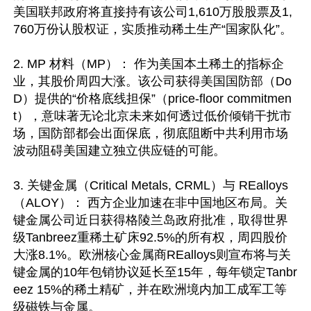
美国联邦政府将直接持有该公司1,610万股股票及1,
760万份认股权证，实质推动稀土生产“国家队化”。

2. MP 材料（MP）： 作为美国本土稀土的指标企
业，其股价周四大涨。该公司获得美国国防部（Do
D）提供的“价格底线担保”（price-floor commitmen
t），意味著无论北京未来如何透过低价倾销干扰市
场，国防部都会出面保底，彻底阻断中共利用市场
波动阻碍美国建立独立供应链的可能。

3. 关键金属（Critical Metals, CRML）与 REalloys
（ALOY）： 西方企业加速在非中国地区布局。关
键金属公司近日获得格陵兰岛政府批准，取得世界
级Tanbreez重稀土矿床92.5%的所有权，周四股价
大涨8.1%。欧洲核心金属商REalloys则宣布将与关
键金属的10年包销协议延长至15年，每年锁定Tanbr
eez 15%的稀土精矿，并在欧洲境内加工成军工等
级磁铁与金属。
