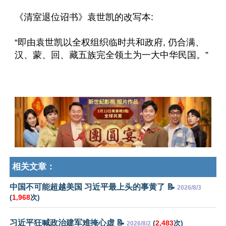
《清室退位诏书》袁世凯的改写本:
“即由袁世凯以全权组织临时共和政府, 仍合满、
汉、蒙、回、藏五族完全领土为一大中华民国。”
相关文章：
中国不可能超越美国 习近平最上头的事黄了 📝
2026/8/3
(
1,968
次)
习近平狂喊政治建军难掩心虚 📝
(
2,483
次)
2026/8/2