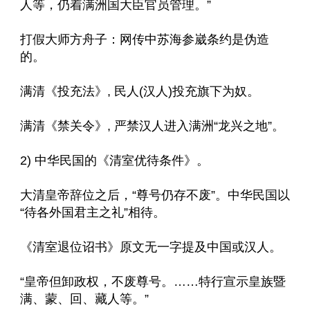
人等，仍着满洲国大臣官员管理。”
打假大师方舟子：网传中苏海参崴条约是伪造
的。
满清《投充法》, 民人(汉人)投充旗下为奴。
满清《禁关令》, 严禁汉人进入满洲“龙兴之地”。
2) 中华民国的《清室优待条件》。
大清皇帝辞位之后，“尊号仍存不废”。中华民国以
“待各外国君主之礼”相待。
《清室退位诏书》原文无一字提及中国或汉人。
“皇帝但卸政权，不废尊号。……特行宣示皇族暨
满、蒙、回、藏人等。”