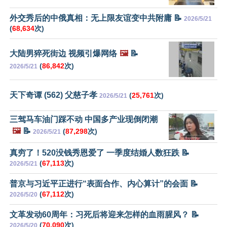
外交秀后的中俄真相：无上限友谊变中共附庸 📝
2026/5/21
(
68,634
次)
大陆男猝死街边 视频引爆网络
🖼️
📝
(
86,842
次)
2026/5/21
天下奇谭 (562) 父慈子孝
(
25,761
次)
2026/5/21
三驾马车油门踩不动 中国多产业现倒闭潮
🖼️
📝
(
87,298
次)
2026/5/21
真穷了！520没钱秀恩爱了 一季度结婚人数狂跌 📝
(
67,113
次)
2026/5/21
普京与习近平正进行“表面合作、内心算计”的会面 📝
(
67,112
次)
2026/5/20
文革发动60周年：习死后将迎来怎样的血雨腥风？ 📝
(
70,090
次)
2026/5/20