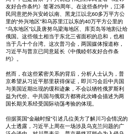
友好合作条约》签署25周年。在这些条约中，江泽
民同意把外兴安岭以南、黑龙江以北60多万平方公
里的“外兴地区”和乌苏里江以东的40万平方公里的
“乌东地区”以及唐努乌梁海地区、库页岛等地割让给
俄国。这些领土相当于东北三省面积的总和，也相
当于几十个台湾。这次普习会，两国媒体报道称，
习近平与普京已同意延长《中俄睦邻友好合作条
约》。

然而，在这些紧密关系的背后，分析人士认为，普
京希望从习近平那里获得保证，即川习会后中共国
与美国近期出现的缓和迹象，不会以牺牲俄罗斯利
益为代价。中共国与俄双方都将此次峰会描述为两
国长期关系经受国际动荡考验的体现。

但据英国“金融时报”引述几位美方了解川习会情况的
人士透露，习近平上周在一场涉及乌克兰问题的广
泛会谈中，对川普表示，普京最终可能会为入侵乌