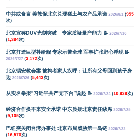
中共或食言 美敦促北京兑现稀土与农产品承诺
(
955
2026/8/1
次)
北京宣称DUV光刻突破 专家质疑量产能力 📝
2026/7/30
(
1,394
次)
北京打造巨型补给舰 专家示警全球 军事扩张野心浮现 📝
(
3,172
次)
2026/7/27
北京锡安教会案 被拘者家人疾呼：让所有父母回到孩子身
边
(
5,443
次)
2026/7/26
从实名举报“习近平共产党下台”说起 📝
(
10,838
次)
2026/7/24
经济合作换不来安全承诺 中东质疑北京责任缺席
2026/7/25
(
9,105
次)
巴纽突关闭台湾办事处 北京布局威胁第一岛链
2026/7/22
(
16,576
次)