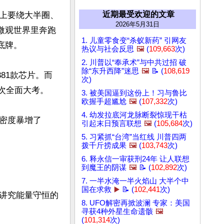
近期最受欢迎的文章
上要绕大半圈、
2026年5月31日
微观世界里奔跑
1. 儿童零食变“杀蚁新药” 引网友
牌。

热议与社会反思
🖼️
(
109,663
次)
2. 川普以“奉承术”与中共过招 破
除“东升西降”迷思
🖼️
📝 (
108,619
81款芯片。而
次)
次全面大考。

3. 被美国逼到这份上！习与鲁比
欧握手超尴尬
🖼️
(
107,332
次)
4. 幼发拉底河龙脉断裂惊现干枯
密度暴增了
引起末日预言联想
🖼️
(
105,684
次)
5. 习紧抓“台湾”当红线 川普四两
拨千斤捞成果
🖼️
(
103,743
次)
6. 释永信一审获刑24年 让人联想
到魔王的阴谋
🖼️
📝 (
102,892
次)
7. 一半水淹一半火焰山 大半个中
国在求救
▶️
📝 (
102,441
次)
讲究能量守恒的
8. UFO解密再掀波澜 专家：美国
寻获4种外星生命遗骸
🖼️
(
101,314
次)