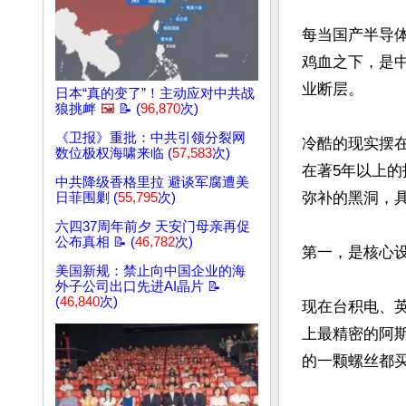
每当国产半导
鸡血之下，是
业断层。

日本“真的变了”！主动应对中共战
狼挑衅
🖼️
📝 (
96,870
次)
《卫报》重批：中共引领分裂网
冷酷的现实摆在
数位极权海啸来临 (
57,583
次)
在著5年以上
中共降级香格里拉 避谈军腐遭美
弥补的黑洞，具
日菲围剿 (
55,795
次)
六四37周年前夕 天安门母亲再促
公布真相 📝 (
46,782
次)
第一，是核心设
美国新规：禁止向中国企业的海
外子公司出口先进AI晶片 📝
(
46,840
次)
现在台积电、英
上最精密的阿斯
的一颗螺丝都买