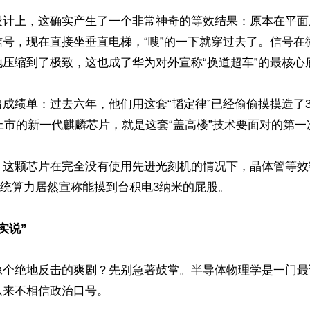
设计上，这确实产生了一个非常神奇的等效结果：原本在平面
信号，现在直接坐垂直电梯，“嗖”的一下就穿过去了。信号在
压缩到了极致，这也成了华为对外宣称“换道超车”的最核心底
成绩单：过去六年，他们用这套“韬定律”已经偷偷摸摸造了3
要上市的新一代麒麟芯片，就是这套“盖高楼”技术要面对的第一
，这颗芯片在完全没有使用先进光刻机的情况下，晶体管等效
合系统算力居然宣称能摸到台积电3纳米的屁股。

实说” 
像个绝地反击的爽剧？先别急著鼓掌。半导体物理学是一门最
来不相信政治口号。
