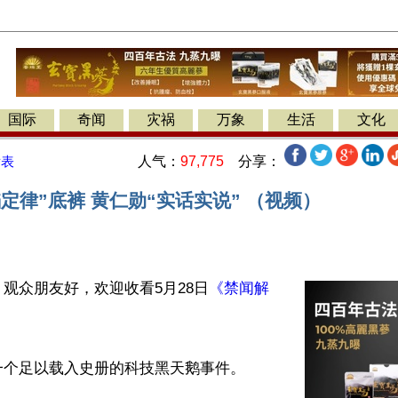
国际
奇闻
灾祸
万象
生活
文化
人气：
97,775
分享：
发表
定律”底裤 黄仁勋“实话实说” （视频）
观众朋友好，欢迎收看5月28日
《禁闻解
个足以载入史册的科技黑天鹅事件。
