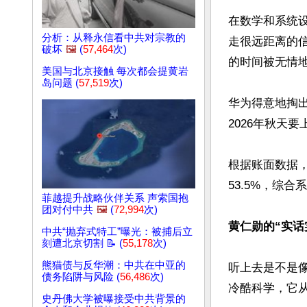
在数学和系统
分析：从释永信看中共对宗教的
走很远距离的
破坏
🖼️
(
57,464
次)
的时间被无情地
美国与北京接触 每次都会提黄岩
岛问题 (
57,519
次)
华为得意地掏出
2026年秋天
根据账面数据
53.5%，综
菲越提升战略伙伴关系 声索国抱
团对付中共
🖼️
(
72,994
次)
黄仁勋的“实话
中共“抛弃式特工”曝光：被捕后立
刻遭北京切割 📝 (
55,178
次)
熊猫债与反华潮：中共在中亚的
听上去是不是
债务陷阱与风险 (
56,486
次)
冷酷科学，它从
史丹佛大学被曝接受中共背景的