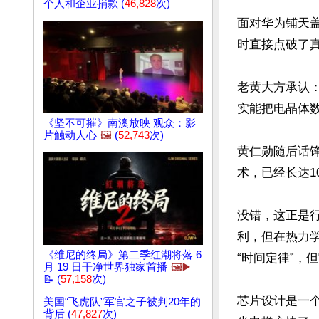
个人和企业捐款 (
46,828
次)
面对华为铺天盖
时直接点破了真
老黄大方承认
实能把电晶体数
《坚不可摧》南澳放映 观众：影
片触动人心
🖼️
(
52,743
次)
黄仁勋随后话锋
术，已经长达10
没错，这正是
利，但在热力
《维尼的终局》第二季红潮将落 6
“时间定律”，
月 19 日干净世界独家首播
🖼️▶️
📝 (
57,158
次)
芯片设计是一
美国“飞虎队”军官之子被判20年的
背后 (
47,827
次)