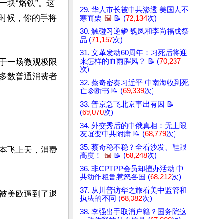
块“烙铁”。这
29. 华人市长被中共渗透 美国人不
的时候，你的手将
寒而栗
🖼️
📝 (
72,134
次)
30. 触碰习逆鳞 魏凤和李尚福成祭
品 (
71,157
次)
31. 文革发动60周年：习死后将迎
于一场微观极限
来怎样的血雨腥风？ 📝 (
70,237
次)
多数普通消费者
32. 蔡奇密奏习近平 中南海收到死
亡诊断书 📝 (
69,339
次)
33. 普京急飞北京事出有因 📝
(
69,070
次)
34. 外交秀后的中俄真相：无上限
友谊变中共附庸 📝 (
68,779
次)
35. 蔡奇稳不稳？全看沙发、鞋跟
本飞上天，消费
高度！
🖼️
📝 (
68,248
次)
36. 非CPTPP会员却擅办活动 中
共动作粗鲁惹怒各国 (
68,212
次)
37. 从川普访华之旅看美中监管和
被美欧逼到了退
执法的不同 (
68,082
次)
38. 李强出手取消户籍？国务院这