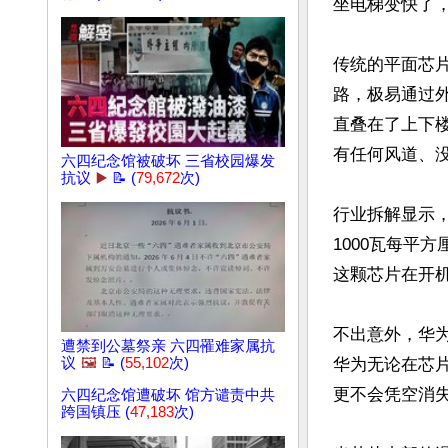
坐电梯变快了，
传统的平面芯
路，极易通过外
直叠在了上下
有任何风道、没
六四纪念馆被破坏 三省校园爆发
抗议
▶️
📝 (
79,672
次)
行业拆解显示，
1000瓦每平
这颗芯片在开
不出意外，华为
遭禁到公墓祭亲 六四罹难家属抗
议
🖼️
📝 (
55,102
次)
华为无论在芯
更不会凭空消失
六四纪念馆遭破坏 馆方谴责中共
跨国镇压 (
47,183
次)