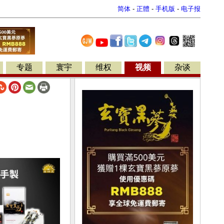
简体
-
正體
-
手机版
-
电子报
专题
寰宇
维权
视频
杂谈