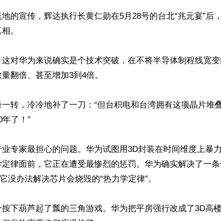
地的宣传，辉达执行长黄仁勋在5月28号的台北“兆元宴”后
相。

：这对华为来说确实是个技术突破，在不将半导体制程线宽变
量翻倍、甚至增加3到4倍。

一转，冷冷地补了一刀：“但台积电和台湾拥有这项晶片堆叠
年了！” 

行业专家最担心的问题。华为试图用3D封装在时间维度上暴
学定律面前，它正在遭受最惨烈的惩罚。华为确实解决了一条
但它没办法解决芯片会烧毁的“热力学定律”。 

个按下葫芦起了瓢的三角游戏。华为把平房强行改成了3D高