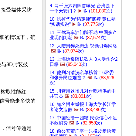
9. 两千张六四照首曝光 台湾是下
，接受媒体采访
一个天安门？
▶️
📝 (
101,030
次)
10. 扒掉华为“韬定律”底裤 黄仁勋
“实话实说”
▶️
📝 (
97,775
次)
11. 三驾马车油门踩不动 中国多产
细的情况下，确
业现倒闭潮
🖼️
📝 (
87,574
次)
12. 大陆男猝死街边 视频引爆网络
🖼️
📝 (
87,074
次)
13. 上海惊爆随机砍人 3人受伤含2
与3D封装技
日籍
🖼️
(
85,940
次)
14. 他列习清洗名单榜首！6常委
和张升民也难逃？
🖼️
📝 (
83,926
次)
15. 川普用这招儿对付吃特供的中
力榨取性能红
共官员
🖼️
(
83,891
次)
信号能走多快的
16. 知名博主举报上海大学长江学
者论文造假
🖼️
📝 (
83,486
次)
17. 中国经济一团糟 民众信心不足
不敢消费
🖼️
📝 (
82,959
次)
楼，信号传递是
18. 前公安董广平一只橡皮艇跨黄