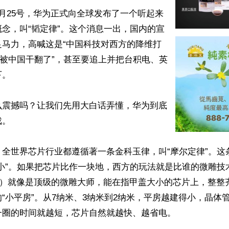
月25号，华为正式向全球发布了一个听起来
念，叫“韬定律”。这个消息一出，国内的宣
足马力，高喊这是“中国科技对西方的降维打
律被中国干翻了”，甚至要追上并把台积电、英
。

么震撼吗？让我们先用大白话弄懂，华为到底
。

，全世界芯片行业都遵循著一条金科玉律，叫“摩尔定律”。这
做小”。如果把芯片比作一块地，西方的玩法就是比谁的微雕技
ML）就像是顶级的微雕大师，能在指甲盖大小的芯片上，整整
“小平房”。从7纳米、3纳米到2纳米，平房越建得小，晶体
圈的时间就越短，芯片自然就越快、越省电。
