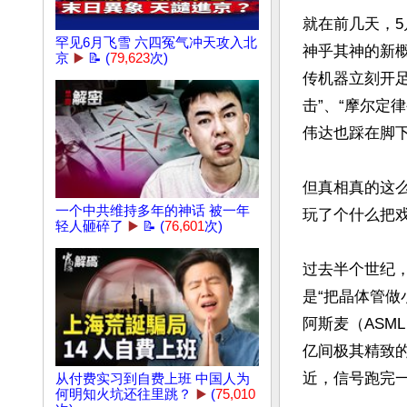
就在前几天，5
罕见6月飞雪 六四冤气冲天攻入北
神乎其神的新概
京
▶️
📝 (
79,623
次)
传机器立刻开
击”、“摩尔定
伟达也踩在脚下
但真相真的这
一个中共维持多年的神话 被一年
玩了个什么把戏
轻人砸碎了
▶️
📝 (
76,601
次)
过去半个世纪
是“把晶体管
阿斯麦（AS
亿间极其精致的
近，信号跑完一
从付费实习到自费上班 中国人为
何明知火坑还往里跳？
▶️
(
75,010