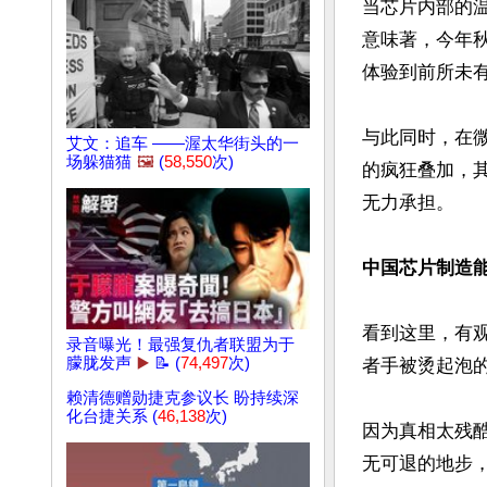
当芯片内部的
意味著，今年
体验到前所未有
与此同时，在
艾文：追车 ——渥太华街头的一
场躲猫猫
🖼️
(
58,550
次)
的疯狂叠加，
无力承担。

中国芯片制造
看到这里，有
录音曝光！最强复仇者联盟为于
朦胧发声
▶️
📝 (
74,497
次)
者手被烫起泡的
赖清德赠勋捷克参议长 盼持续深
化台捷关系 (
46,138
次)
因为真相太残
无可退的地步，