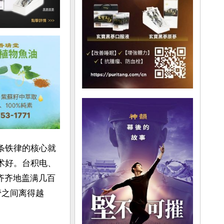
条铁律的核心就
术好。台积电、
齐齐地盖满几百
管之间离得越