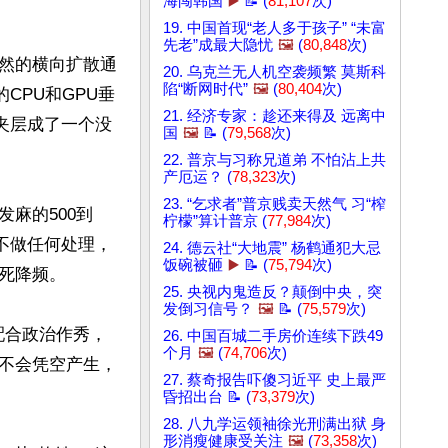
海闯韩国
▶️
📝 (
81,107
次)
19. 中国首现“老人多于孩子” “未富
先老”成最大隐忧
🖼️
(
80,848
次)
然的横向扩散通
20. 乌克兰无人机空袭频繁 莫斯科
陷“断网时代”
🖼️
(
80,404
次)
CPU和GPU垂
21. 经济专家：趁还来得及 远离中
夹层成了一个没
国
🖼️
📝 (
79,568
次)
22. 普京与习称兄道弟 不怕沾上共
产厄运？ (
78,323
次)
23. “乞求者”普京贱卖天然气 习“榨
麻的500到
柠檬”算计普京 (
77,984
次)
果不做任何处理，
24. 德云社“大地震” 杨鹤通犯大忌
饭碗被砸
▶️
📝 (
75,794
次)
降频。

25. 央视内鬼造反？颠倒中央，突
发倒习信号？
🖼️
📝 (
75,579
次)
配合政治作秀，
26. 中国百城二手房价连续下跌49
个月
🖼️
(
74,706
次)
不会凭空产生，
27. 蔡奇报告吓傻习近平 史上最严
昏招出台 📝 (
73,379
次)
28. 八九学运领袖徐光刑满出狱 身
形消瘦健康受关注
🖼️
(
73,358
次)