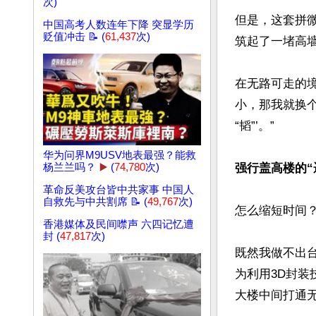
次)
但是，这套拼
中国高考人数连年下降 突显学历
贬值冲击 📝 (
61,437
次)
筑起了一堵高墙
在无路可走的境
小，那我就换
“韬”’。”

华为问界M9USV地表最强？能救
杨兰兰吗？
▶️
(
74,780
次)
强行盖高楼的“
革命反美攻台皆中共家事 中国人
自救先与中共割席 📝 (
49,767
次)
怎么缩短时间？
香港媒体及民间噤声 六四记忆遭
封 (
47,817
次)
既然我做不出台
为利用3D封
大楼中间打通无