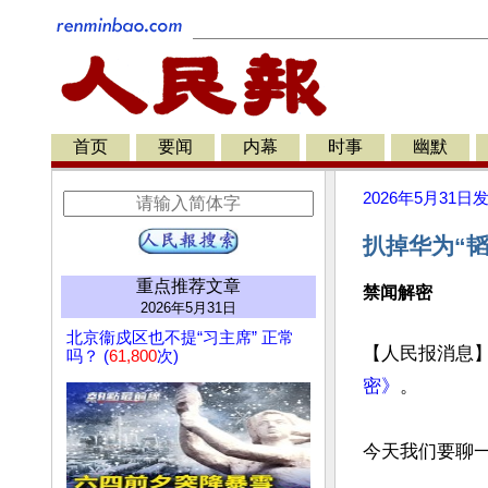
首页
要闻
内幕
时事
幽默
2026年5月31日
扒掉华为“韬
重点推荐文章
禁闻解密
2026年5月31日
北京衞戍区也不提“习主席” 正常
【人民报消息】
吗？ (
61,800
次)
密》
。

今天我们要聊一