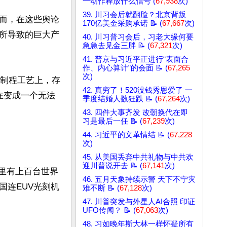
一动作释放什么信号 (
67,938
次)
39. 川习会后就翻脸？北京背叛
而，在这些舆论
170亿美金采购承诺 📝 (
67,667
次)
所导致的巨大产
40. 川习普习会后，习老大缘何要
急急去见金三胖 📝 (
67,321
次)
41. 普京与习近平正进行“表面合
作、内心算计”的会面 📝 (
67,265
次)
片制程工艺上，存
42. 真穷了！520没钱秀恩爱了 一
在变成一个无法
季度结婚人数狂跌 📝 (
67,264
次)
43. 四件大事齐发 改朝换代在即
习是最后一任 📝 (
67,239
次)
44. 习近平的文革情结 📝 (
67,228
次)
45. 从美国丢弃中共礼物与中共欢
迎川普说开去 📝 (
67,141
次)
手里有上百台世界
46. 五月天象持续示警 天下不宁灾
国连EUV光刻机
难不断 📝 (
67,128
次)
47. 川普突发与外星人AI合照 印证
UFO传闻？ 📝 (
67,063
次)
48. 习如晚年斯大林一样怀疑所有