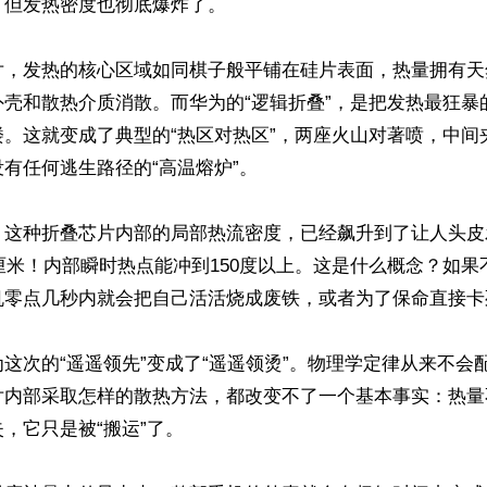
但发热密度也彻底爆炸了。

片，发热的核心区域如同棋子般平铺在硅片表面，热量拥有天
壳和散热介质消散。而华为的“逻辑折叠”，是把发热最狂暴的
楼。这就变成了典型的“热区对热区”，两座火山对著喷，中间
有任何逃生路径的“高温熔炉”。

这种折叠芯片内部的局部热流密度，已经飙升到了让人头皮发
方厘米！内部瞬时热点能冲到150度以上。这是什么概念？如
机零点几秒内就会把自己活活烧成废铁，或者为了保命直接卡死
这次的“遥遥领先”变成了“遥遥领烫”。物理学定律从来不会
片内部采取怎样的散热方法，都改变不了一个基本事实：热量
，它只是被“搬运”了。
