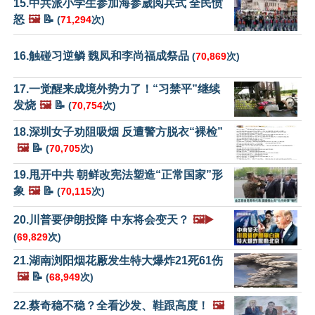
15.中共派小学生参加海参崴阅兵式 全民愤
怒
🖼️
📝
(
71,294
次)
16.触碰习逆鳞 魏凤和李尚福成祭品
(
70,869
次)
17.一觉醒来成境外势力了！“习禁平”继续
发烧
🖼️
📝
(
70,754
次)
18.深圳女子劝阻吸烟 反遭警方脱衣“裸检”
🖼️
📝
(
70,705
次)
19.甩开中共 朝鲜改宪法塑造“正常国家”形
象
🖼️
📝
(
70,115
次)
20.川普要伊朗投降 中东将会变天？
🖼️▶️
(
69,829
次)
21.湖南浏阳烟花厰发生特大爆炸21死61伤
🖼️
📝
(
68,949
次)
22.蔡奇稳不稳？全看沙发、鞋跟高度！
🖼️