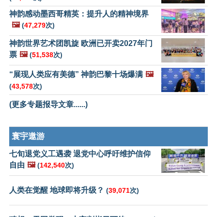
神韵感动墨西哥精英：提升人的精神境界
🖼️
(
47,279
次)
神韵世界艺术团凯旋 欧洲已开卖2027年门
票
🖼️
(
51,538
次)
“展现人类应有美德” 神韵巴黎十场爆满
🖼️
(
43,578
次)
(更多专题报导文章......)
寰宇遨游
七旬退党义工遇袭 退党中心呼吁维护信仰
自由
🖼️
(
142,540
次)
人类在觉醒 地球即将升级？
(
39,071
次)