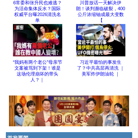
6常委和张升民也难逃？
川普放话一天解决伊
为活命集体反水？国际
朗！谈判濒临破裂，400
权威平台曝2026清洗名
公斤浓缩铀成最大变数
单
【
“我妈有两个老公”母亲节
习近平最怕的事发生
文案被骂到下架！谁是
了？中共高层再清洗 ｜
这场伦理崩坏的带头
美军炸伊朗油轮 ｜
人？｜