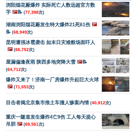
浏阳烟花厰爆炸 实际死亡人数远超官方数
字
🖼️
📝
(
77,398
次)
湖南浏阳烟花厰发生特大爆炸21死61伤
🖼️
📝
(
68,949
次)
昆明遭强冰雹袭击 如末日灾难般场面吓人
🖼️
(
66,752
次)
屋漏偏逢夜雨 陕西多地突降大雪
🖼️
📝
(
64,712
次)
爆炸又来了！济南一厂房爆炸升起巨大火球
🖼️
(
71,653
次)
目击者揭北京集市推土车撞人惨案内情
(
40,912
次)
重庆一隧道发生爆炸4亡9伤 工人每天提心
吊胆
🖼️
(
69,561
次)