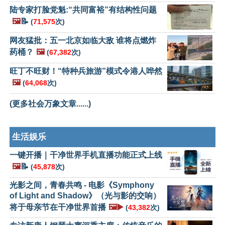
陆专家打脸党魁:“共同富裕”有结构性问题
🖼️
📝
(
71,575
次)
网友猛批：五一北京如临大敌 谁将点燃炸
药桶？
🖼️
(
67,382
次)
旺丁不旺财！“特种兵旅游”模式令港人哗然
🖼️
(
64,068
次)
(更多社会万象文章......)
生活娱乐
一键开播｜干净世界手机直播功能正式上线
🖼️
📝
(
45,878
次)
光影之间，青春共鸣 - 电影《Symphony
of Light and Shadow》（光与影的交响）
将于母亲节在干净世界首播
🖼️▶️
(
43,382
次)