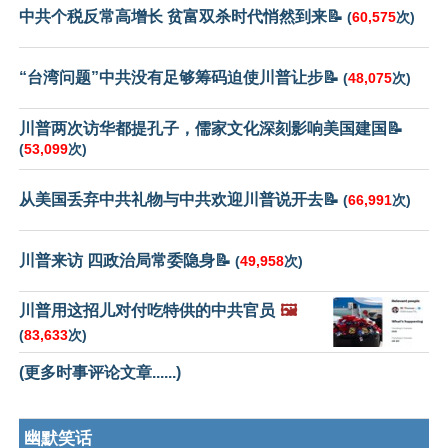
中共个税反常高增长 贫富双杀时代悄然到来📝
(
60,575
次)
“台湾问题”中共没有足够筹码迫使川普让步📝
(
48,075
次)
川普两次访华都提孔子，儒家文化深刻影响美国建国📝
(
53,099
次)
从美国丢弃中共礼物与中共欢迎川普说开去📝
(
66,991
次)
川普来访 四政治局常委隐身📝
(
49,958
次)
川普用这招儿对付吃特供的中共官员
🖼️
(
83,633
次)
(更多时事评论文章......)
幽默笑话