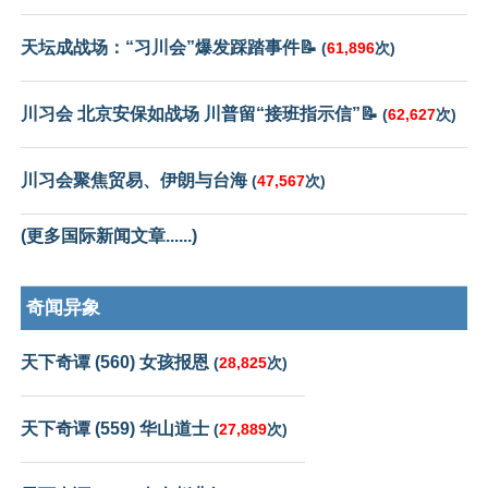
天坛成战场：“习川会”爆发踩踏事件📝
(
61,896
次)
川习会 北京安保如战场 川普留“接班指示信”📝
(
62,627
次)
川习会聚焦贸易、伊朗与台海
(
47,567
次)
(更多国际新闻文章......)
奇闻异象
天下奇谭 (560) 女孩报恩
(
28,825
次)
天下奇谭 (559) 华山道士
(
27,889
次)