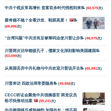
中共个税反常高增长 贫富双杀时代悄然到来📝
(
60,575
次)
蔡奇稳不稳？全看沙发、鞋跟高度！
🖼️
📝
(
68,006
次)
“台湾问题”中共没有足够筹码迫使川普让步📝
(
48,075
次)
川普两次访华都提孔子，儒家文化深刻影响美国建国📝
(
53,099
次)
从美国丢弃中共礼物与中共欢迎川普说开去📝
(
66,991
次)
川普来访 四政治局常委隐身📝
(
49,958
次)
CECC听证会聚焦中共强摘器官 两党议员
盼尽快推动法案
🖼️
(
55,231
次)
中共跨国镇压威胁神韵 加国外长：绝不容