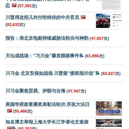
忍
🖼️
(
57,381
次)
川普用这招儿对付吃特供的中共官员
🖼️
(
83,633
次)
报告：亲北京电邮持续威胁法轮功与神韵
(
47,927
次)
天坛成战场：“习川会”爆发踩踏事件📝
(
61,896
次)
川习会 北京安保如战场 川普留“接班指示信”📝
(
62,627
次)
川习会聚焦贸易、伊朗与台海
(
47,567
次)
美国华府政要褒奖表彰法轮功 庆祝大法日
🖼️
(
55,486
次)
知名博主举报上海大学长江学者论文造假
🖼️
📝
(
83,253
次)