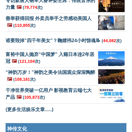
专访新唐人钢琴大赛评委主席：传统音乐的
力量
🖼️
(
79,774
次)
善举获得回报 外卖员举手之劳感动美国人
🖼️
(
110,855
次)
谁要毁掉“四千年美女”？鞠婧祎24小时惊魂📝
(
44,082
次)
富裕中国人抛弃“中国梦” 入籍日本连2年居
冠
🖼️
(
121,104
次)
“神韵万岁！”神韵之美令法国观众深深陶醉
🖼️
(
108,181
次)
干净世界突破一亿用户 影视教育云端七大
产品
🖼️
(
105,873
次)
(更多生活娱乐文章......)
神传文化