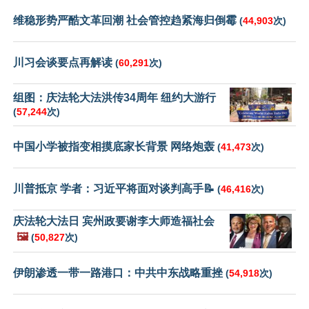
维稳形势严酷文革回潮 社会管控趋紧海归倒霉
(
44,903
次)
川习会谈要点再解读
(
60,291
次)
组图：庆法轮大法洪传34周年 纽约大游行
(
57,244
次)
中国小学被指变相摸底家长背景 网络炮轰
(
41,473
次)
川普抵京 学者：习近平将面对谈判高手📝
(
46,416
次)
庆法轮大法日 宾州政要谢李大师造福社会
🖼️
(
50,827
次)
伊朗渗透一带一路港口：中共中东战略重挫
(
54,918
次)