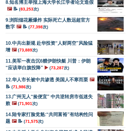
8.知名博主举报上海大学长江学者论文造假
🖼️
📝
(
83,253
次)
9.浏阳烟花厰爆炸 实际死亡人数远超官方
数字
🖼️
📝
(
77,398
次)
10.中共出新规 赴华投资“人财两空”风险猛
增
🖼️
(
73,889
次)
11.美军一夜击沉6艘伊朗快艇 川普：伊朗
“应该举白旗投降”
▶️
(
73,287
次)
12.华人市长被中共渗透 美国人不寒而栗
🖼️
📝
(
71,986
次)
13.广州无人“捡便宜” 中共逆转房市低迷失
败
🖼️
(
71,901
次)
14.陆专家打脸党魁:“共同富裕”有结构性问
题
🖼️
📝
(
71,575
次)