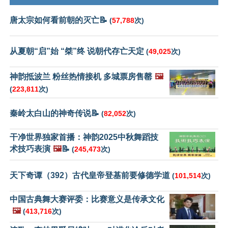
唐太宗如何看前朝的灭亡📝
(
57,788
次)
从夏朝“启”始 “桀”终 说朝代存亡天定
(
49,025
次)
神韵抵波兰 粉丝热情接机 多城票房售罄
🖼️
(
223,811
次)
秦岭太白山的神奇传说📝
(
82,052
次)
干净世界独家首播：神韵2025中秋舞蹈技
术技巧表演
🖼️
📝
(
245,473
次)
天下奇谭（392）古代皇帝登基前要修德学道
(
101,514
次)
中国古典舞大赛评委：比赛意义是传承文化
🖼️
(
413,716
次)