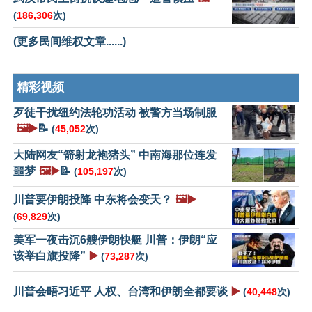
(
186,306
次)
(更多民间维权文章......)
精彩视频
歹徒干扰纽约法轮功活动 被警方当场制服
🖼️▶️
📝
(
45,052
次)
大陆网友“箭射龙袍猪头” 中南海那位连发
噩梦
🖼️▶️
📝
(
105,197
次)
川普要伊朗投降 中东将会变天？
🖼️▶️
(
69,829
次)
美军一夜击沉6艘伊朗快艇 川普：伊朗“应
该举白旗投降”
▶️
(
73,287
次)
川普会晤习近平 人权、台湾和伊朗全都要谈
▶️
(
40,448
次)