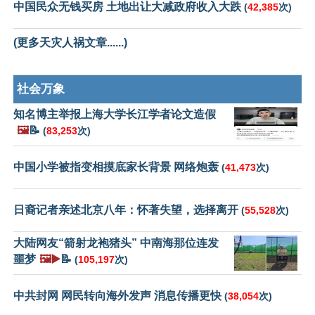
中国民众无钱买房 土地出让大减政府收入大跌
(
42,385
次)
(更多天灾人祸文章......)
社会万象
知名博主举报上海大学长江学者论文造假
🖼️
📝
(
83,253
次)
中国小学被指变相摸底家长背景 网络炮轰
(
41,473
次)
日裔记者亲述北京八年：怀著失望，选择离开
(
55,528
次)
大陆网友“箭射龙袍猪头” 中南海那位连发
噩梦
🖼️▶️
📝
(
105,197
次)
中共封网 网民转向海外发声 消息传播更快
(
38,054
次)