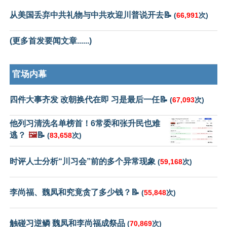
从美国丢弃中共礼物与中共欢迎川普说开去📝
(
66,991
次)
(更多首发要闻文章......)
官场内幕
四件大事齐发 改朝换代在即 习是最后一任📝
(
67,093
次)
他列习清洗名单榜首！6常委和张升民也难
逃？
🖼️
📝
(
83,658
次)
时评人士分析“川习会”前的多个异常现象
(
59,168
次)
李尚福、魏凤和究竟贪了多少钱？📝
(
55,848
次)
触碰习逆鳞 魏凤和李尚福成祭品
(
70,869
次)