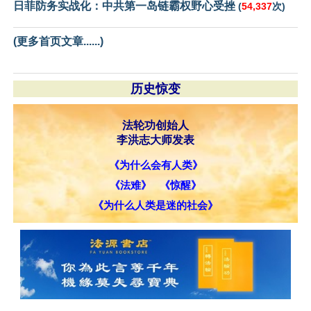
日菲防务实战化：中共第一岛链霸权野心受挫
(
54,337
次)
(更多首页文章......)
历史惊变
法轮功创始人
李洪志大师发表
《为什么会有人类》
《法难》
《惊醒》
《为什么人类是迷的社会》