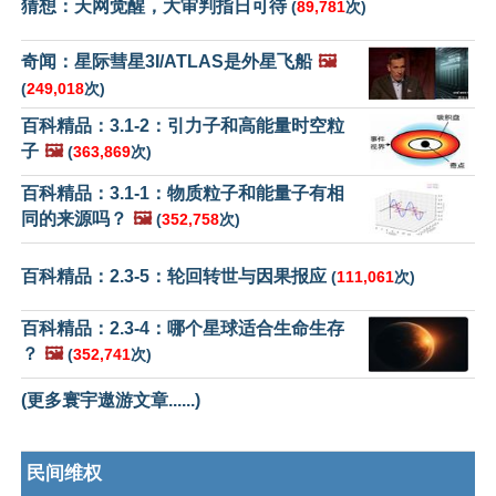
猜想：天网觉醒，大审判指日可待
(
89,781
次)
奇闻：星际彗星3I/ATLAS是外星飞船
🖼️
(
249,018
次)
百科精品：3.1-2：引力子和高能量时空粒
子
🖼️
(
363,869
次)
百科精品：3.1-1：物质粒子和能量子有相
同的来源吗？
🖼️
(
352,758
次)
百科精品：2.3-5：轮回转世与因果报应
(
111,061
次)
百科精品：2.3-4：哪个星球适合生命生存
？
🖼️
(
352,741
次)
(更多寰宇遨游文章......)
民间维权