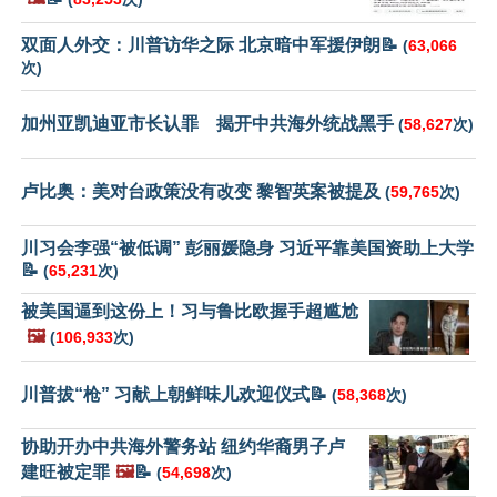
双面人外交：川普访华之际 北京暗中军援伊朗📝
(
63,066
次)
加州亚凯迪亚市长认罪 揭开中共海外统战黑手
(
58,627
次)
卢比奥：美对台政策没有改变 黎智英案被提及
(
59,765
次)
川习会李强“被低调” 彭丽媛隐身 习近平靠美国资助上大学
📝
(
65,231
次)
被美国逼到这份上！习与鲁比欧握手超尴尬
🖼️
(
106,933
次)
川普拔“枪” 习献上朝鲜味儿欢迎仪式📝
(
58,368
次)
协助开办中共海外警务站 纽约华裔男子卢
建旺被定罪
🖼️
📝
(
54,698
次)