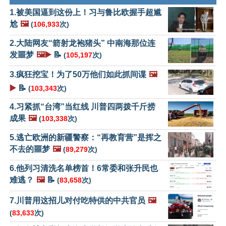
1.被美国逼到这份上！习与鲁比欧握手超尴
尬
🖼️
(
106,933
次)
2.大陆网友“箭射龙袍猪头” 中南海那位连
发噩梦
🖼️▶️
📝
(
105,197
次)
3.疯狂挖宝！为了50万他们如此抓间谍
🖼️
▶️
📝
(
103,343
次)
4.习紧抓“台湾”当红线 川普四两拨千斤捞
成果
🖼️
(
103,338
次)
5.逃亡欧洲的新疆警察：“再教育营”是挥之
不去的噩梦
🖼️
(
89,279
次)
6.他列习清洗名单榜首！6常委和张升民也
难逃？
🖼️
📝
(
83,658
次)
7.川普用这招儿对付吃特供的中共官员
🖼️
(
83,633
次)