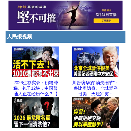
人民报视频
2026生存实录：奶粉冲
川普访华的“消失细节”：
稀、包子12块，中国普
鲁比奥隐身、全城暂停
通人正在经历什么？【
恨美，天坛冲突：