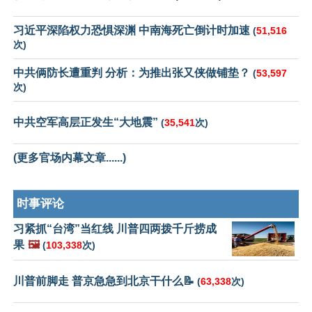
习近平深陷权力恐惧深渊 中南海死亡倒计时加速
(
51,516
次)
中共俩防长遭重判 分析：为推出张又侠做铺垫？
(
53,597
次)
中共空军高层正发生“大地震”
(
35,541
次)
(更多官场内幕文章......)
时事评论
习紧抓“台湾”当红线 川普四两拨千斤捞成
果
🖼️
(
103,338
次)
川普前脚走 普京急急到北京干什么📝
(
63,338
次)