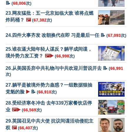
📝
(
68,006
次)
23.网友猛批：五一北京如临大敌 谁将点燃
炸药桶？
🖼️
(
67,382
次)
24.四件大事齐发 改朝换代在即 习是最后一任 📝
(
67,093
次)
25.谁在逼大陆年轻人谋反？躺平成间谍，
境外势力发工资？
🖼️▶️
(
66,998
次)
26.从美国丢弃中共礼物与中共欢迎川普说开去 📝
(
66,991
次)
27.躺平是被境外势力蛊惑？一组数据狠抽
党魁的脸
▶️
📝
(
66,910
次)
28.受经济寒冬冲击 去年339万家餐饮店停
业
🖼️▶️
(
66,569
次)
29.英国召见中共大使 抗议间谍活动侵犯主
权
🖼️
(
66,407
次)