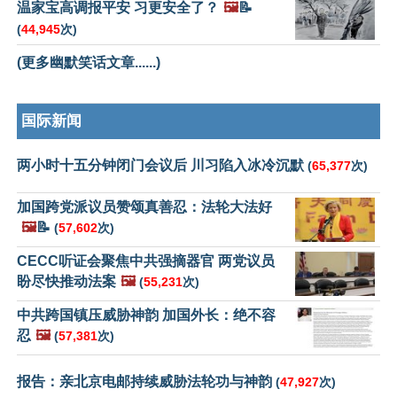
温家宝高调报平安 习更安全了？
🖼️
📝
(
44,945
次)
(更多幽默笑话文章......)
国际新闻
两小时十五分钟闭门会议后 川习陷入冰冷沉默
(
65,377
次)
加国跨党派议员赞颂真善忍：法轮大法好
🖼️
📝
(
57,602
次)
CECC听证会聚焦中共强摘器官 两党议员
盼尽快推动法案
🖼️
(
55,231
次)
中共跨国镇压威胁神韵 加国外长：绝不容
忍
🖼️
(
57,381
次)
报告：亲北京电邮持续威胁法轮功与神韵
(
47,927
次)