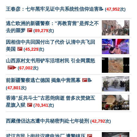
王春彦：七年黑牢见证中共系统性信仰迫害📝
(
47,952
次)
逃亡欧洲的新疆警察：“再教育营”是挥之不
去的噩梦
🖼️
(
89,279
次)
因相信中共回国付出了代价 认清中共飞回
美国
🖼️
(
45,229
次)
山西原村支书用铲车活埋村民 引全网震怒
🖼️▶️
(
67,002
次)
前新疆警察逃亡德国 揭集中营黑幕
🖼️
📝
(
47,801
次)
香港“反共斗士”古思尧病逝 曾多次焚烧五
星旗入狱
🖼️
(
70,341
次)
西藏僧侣达杰遭中共秘密判处七年徒刑
(
42,792
次)
武汉市民上街抗议建电池厂 遭警镇压
🖼️