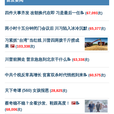
首发要闻
四件大事齐发 改朝换代在即 习是最后一任📝
(
67,093
次)
两小时十五分钟闭门会议后 川习陷入冰冷沉默
(
65,377
次)
习紧抓“台湾”当红线 川普四两拨千斤捞成
果
🖼️
(
103,338
次)
川普前脚走 普京急急到北京干什么📝
(
63,338
次)
中共个税反常高增长 贫富双杀时代悄然到来📝
(
60,575
次)
天下奇谭 (560) 女孩报恩
(
28,825
次)
蔡奇稳不稳？全看沙发、鞋跟高度！
🖼️
📝
(
68,006
次)