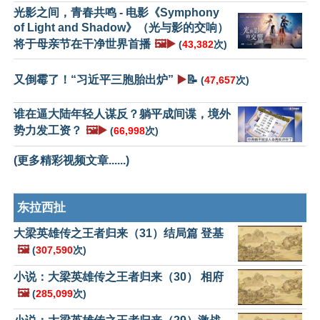
光影之间，青春共鸣 - 电影《Symphony
of Light and Shadow》（光与影的交响）
将于母亲节在干净世界首播
🖼️▶️
(
43,382
次)
又倒霉了！“习近平三胞胎出炉”
▶️
📝
(
47,657
次)
谁在逼大陆年轻人谋反？躺平成间谍，境外
势力发工资？
🖼️▶️
(
66,998
次)
(更多精彩视频文章......)
东拉西扯
大梁英雄传之王者归来（31）结局篇 登基
🖼️
(
307,590
次)
小说：大梁英雄传之王者归来（30） 相府
🖼️
(
285,099
次)