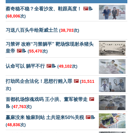
蔡奇稳不稳？全看沙发、鞋跟高度！
🖼️
📝
(
68,006
次)
习送八百头牛给斯威士兰
(
38,703
次)
习禁评 改称“习禁躺平” 靶场惊现射杀猪头
皇帝
🖼️
📝
(
55,470
次)
认命可以 躺平不行
🖼️
📝
(
49,102
次)
打劫民企合法化！思想行贿入罪
🖼️
(
31,511
次)
首都机场惊魂戏码 王小洪、董军被带走
🖼️
📝
(
47,763
次)
赢麻没来 输麻到站 土共迎来50%关税
🖼️
📝
(
48,836
次)