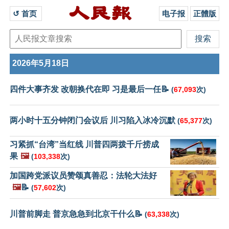
↺ 首页 
电子报
正體版
2026年5月18日
四件大事齐发 改朝换代在即 习是最后一任📝
(
67,093
次)
两小时十五分钟闭门会议后 川习陷入冰冷沉默
(
65,377
次)
习紧抓“台湾”当红线 川普四两拨千斤捞成
果
🖼️
(
103,338
次)
加国跨党派议员赞颂真善忍：法轮大法好
🖼️
📝
(
57,602
次)
川普前脚走 普京急急到北京干什么📝
(
63,338
次)