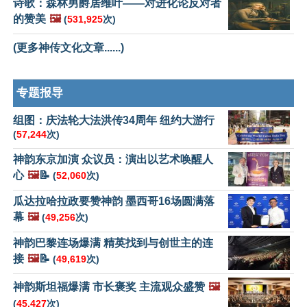
诗歌：森林男爵居维叶——对进化论反对者
的赞美
🖼️
(
531,925
次)
(更多神传文化文章......)
专题报导
组图：庆法轮大法洪传34周年 纽约大游行
(
57,244
次)
神韵东京加演 众议员：演出以艺术唤醒人
心
🖼️
📝
(
52,060
次)
瓜达拉哈拉政要赞神韵 墨西哥16场圆满落
幕
🖼️
(
49,256
次)
神韵巴黎连场爆满 精英找到与创世主的连
接
🖼️
📝
(
49,619
次)
神韵斯坦福爆满 市长褒奖 主流观众盛赞
🖼️
(
45,427
次)