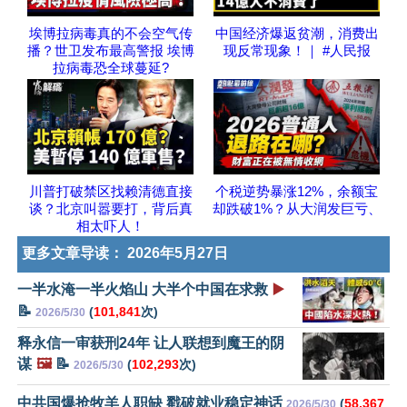
埃博拉病毒真的不会空气传
中国经济爆返贫潮，消费出
播？世卫发布最高警报 埃博
现反常现象！｜ #人民报
拉病毒恐全球蔓延?
川普打破禁区找赖清德直接
个税逆势暴涨12%，余额宝
谈？北京叫嚣要打，背后真
却跌破1%？从大润发巨亏、
相太吓人！
更多文章导读：
2026年5月27日
一半水淹一半火焰山 大半个中国在求救
▶️
📝
(
101,841
次)
2026/5/30
释永信一审获刑24年 让人联想到魔王的阴
谋
🖼️
📝
(
102,293
次)
2026/5/30
中共国爆抢牧羊人职缺 戳破就业稳定神话
(
58,367
2026/5/30