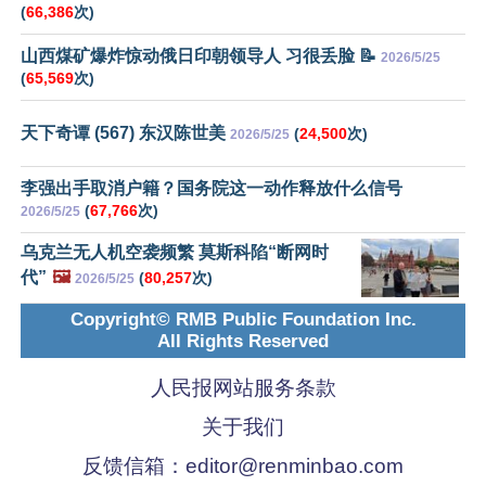
(
66,386
次)
山西煤矿爆炸惊动俄日印朝领导人 习很丢脸 📝
2026/5/25
(
65,569
次)
天下奇谭 (567) 东汉陈世美
(
24,500
次)
2026/5/25
李强出手取消户籍？国务院这一动作释放什么信号
(
67,766
次)
2026/5/25
乌克兰无人机空袭频繁 莫斯科陷“断网时
代”
🖼️
(
80,257
次)
2026/5/25
Copyright© RMB Public Foundation Inc.
All Rights Reserved
人民报网站服务条款
关于我们
反馈信箱：
editor@renminbao.com