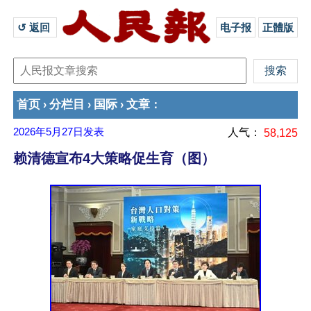
↺ 返回 
电子报
正體版
首页
分栏目
国际
文章
›
›
›
：
2026年5月27日
发表
人气：
58,125
赖清德宣布4大策略促生育（图）