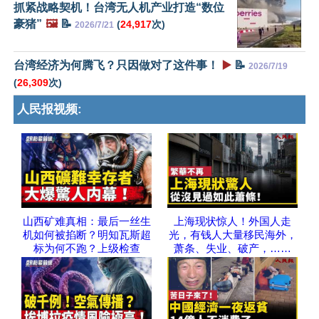
抓紧战略契机！台湾无人机产业打造“数位
豪猪”
🖼️
📝
(
24,917
次)
2026/7/21
台湾经济为何腾飞？只因做对了这件事！
▶️
📝
2026/7/19
(
26,309
次)
人民报视频:
山西矿难真相：最后一丝生
上海现状惊人！外国人走
机如何被掐断？明知瓦斯超
光，有钱人大量移民海外，
标为何不跑？上级检查
萧条、失业、破产，……