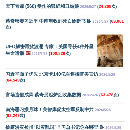
天下奇谭 (568) 受伤的狐貍和丑姑娘
(
24,208
次)
2026/5/27
蔡奇密奏习近平 中南海收到死亡诊断书 📝
(
69,081
2026/5/27
次)
UFO解密再掀波澜 专家：美国寻获4种外星
生命遗骸
🖼️
(
100,828
次)
2026/5/27
习近平面子优先 北京卡140亿军售搁置美官访
2026/5/26
(
64,549
次)
官场造假成风 蔡奇另起炉灶收集数据
(
63,478
次)
2026/5/26
南海恶习搬月球！美智库促太空军反制中共
2026/5/26
(
62,249
次)
披露洪灾被指“以灾乱国”？习总书记你在哪里 📝
2026/5/25