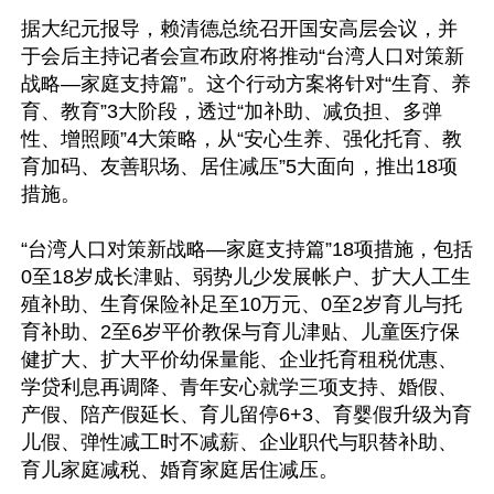
据大纪元报导，赖清德总统召开国安高层会议，并
于会后主持记者会宣布政府将推动“台湾人口对策新
战略—家庭支持篇”。这个行动方案将针对“生育、养
育、教育”3大阶段，透过“加补助、减负担、多弹
性、增照顾”4大策略，从“安心生养、强化托育、教
育加码、友善职场、居住减压”5大面向，推出18项
措施。

“台湾人口对策新战略—家庭支持篇”18项措施，包括
0至18岁成长津贴、弱势儿少发展帐户、扩大人工生
殖补助、生育保险补足至10万元、0至2岁育儿与托
育补助、2至6岁平价教保与育儿津贴、儿童医疗保
健扩大、扩大平价幼保量能、企业托育租税优惠、
学贷利息再调降、青年安心就学三项支持、婚假、
产假、陪产假延长、育儿留停6+3、育婴假升级为育
儿假、弹性减工时不减薪、企业职代与职替补助、
育儿家庭减税、婚育家庭居住减压。
