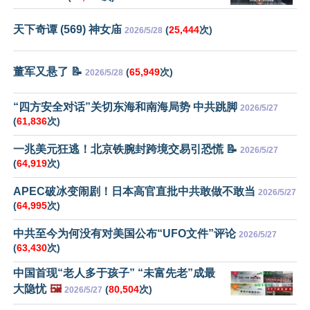
天下奇谭 (569) 神女庙
(
25,444
次)
2026/5/28
董军又悬了 📝
(
65,949
次)
2026/5/28
“四方安全对话”关切东海和南海局势 中共跳脚
2026/5/27
(
61,836
次)
一兆美元狂逃！北京铁腕封跨境交易引恐慌 📝
2026/5/27
(
64,919
次)
APEC破冰变闹剧！日本高官直批中共敢做不敢当
2026/5/27
(
64,995
次)
中共至今为何没有对美国公布“UFO文件”评论
2026/5/27
(
63,430
次)
中国首现“老人多于孩子” “未富先老”成最
大隐忧
🖼️
(
80,504
次)
2026/5/27