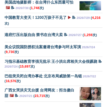
美国战地摄影师：在台湾什么东西最可怕
🖼️
📝
(
1,748
次)
2026/7/30
中国教育大变天！1200万孩子不见了
▶️
📝
(
4,216
2026/7/29
次)
港府打压出版自由 禁书在台湾大卖 📝
(
1,259
次)
2026/7/27
美众议院国防授权法案邀请台湾参与环太军演
2026/7/24
(
9,730
次)
习指示基础教育李强无批示 王小洪出席相关大会很蹊跷 📝
(
15,697
次)
2026/7/24
巴纽突关闭台湾办事处 北京布局威胁第一岛链
2026/7/22
(
16,576
次)
广西女哭洪灾无台援 台湾网友：拒当傻白
甜
🖼️
📝
(
23,715
次)
2026/7/21