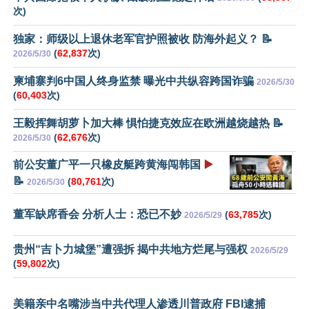
次)
独家：师级以上退休老军官护照被收 防海外起义？ 📝
(
62,837
次)
2026/5/30
柬埔寨判6中国人终身监禁 曝光中共纵容跨国诈骗
2026/5/30
(
60,403
次)
王毅挥舞胡萝卜加大棒 惧怕捷克效应在欧洲越烧越热 📝
(
62,676
次)
2026/5/30
前公安董广平一只橡皮艇跨黄海闯韩国
▶️
📝
(
80,761
次)
2026/5/30
董军缺席香会 分析人士：恐已不妙
(
63,785
次)
2026/5/29
贵州“吉卜力城堡”遭强拆 揭中共地方烂尾与强权
2026/5/29
(
59,802
次)
美籍亲中名嘴涉当中共代理人渗透川普政府 FBI逮捕