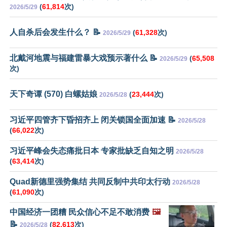
(
61,814
次)
2026/5/29
人自杀后会发生什么？ 📝
(
61,328
次)
2026/5/29
北戴河地震与福建雷暴大戏预示著什么 📝
(
65,508
2026/5/29
次)
天下奇谭 (570) 白螺姑娘
(
23,444
次)
2026/5/28
习近平四管齐下昏招齐上 闭关锁国全面加速 📝
2026/5/28
(
66,022
次)
习近平峰会失态痛批日本 专家批缺乏自知之明
2026/5/28
(
63,414
次)
Quad新德里强势集结 共同反制中共印太行动
2026/5/28
(
61,090
次)
中国经济一团糟 民众信心不足不敢消费
🖼️
📝
(
82,613
次)
2026/5/28