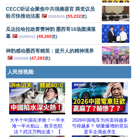
CECC听证会聚焦中共强摘器官 两党议员
盼尽快推动法案
🖼️
(
55,232
次)
2026/5/16
瓜达拉哈拉政要赞神韵 墨西哥16场圆满落
幕
🖼️
(
49,260
次)
2026/5/12
神韵感动墨西哥精英：提升人的精神境界
🖼️
(
47,283
次)
2026/5/8
人民报视频:
大半个中国在求救？一半水
2026中国电车为何卖得越多
淹一半火焰山，救灾也犯
亏得越多？ 销量爆增的背后
法？武汉万鸭出逃！ 【
是车企滴血求生