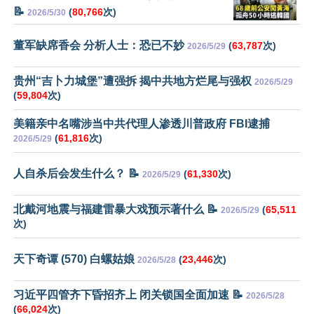
📝
(
80,766
次)
2026/5/30
董军缺席香会 分析人士：恐已不妙
(
63,787
次)
2026/5/29
贵州“吉卜力城堡”遭强拆 揭中共地方烂尾与强权
2026/5/29
(
59,804
次)
美籍亲中名嘴涉当中共代理人渗透川普政府 FBI逮捕
(
61,816
次)
2026/5/29
人自杀后会发生什么？ 📝
(
61,330
次)
2026/5/29
北戴河地震与福建雷暴大戏预示著什么 📝
(
65,511
2026/5/29
次)
天下奇谭 (570) 白螺姑娘
(
23,446
次)
2026/5/28
习近平四管齐下昏招齐上 闭关锁国全面加速 📝
2026/5/28
(
66,024
次)