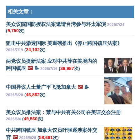
相关文章：
美众议院国防授权法案邀请台湾参与环太军演
2026/7/24
(
9,750
次)
狙击中共渗透国际 美重磅推出《停止跨国镇压法案》
(
24,102
次)
2026/7/19
两党议员提新法案 应对中共等在美境内的
跨国镇压
🖼️
📝
(
36,987
次)
2026/7/16
中国异议人士董广平飞抵加拿大
🖼️
📝
(
46,862
次)
2026/6/28
美众议员推法案：禁与中共有关公司在美证交会注册
(
49,560
次)
2026/6/4
中共跨国镇压 加拿大议员吁驱逐涉案外交
官
🖼️
(
58,691
次)
2026/5/28