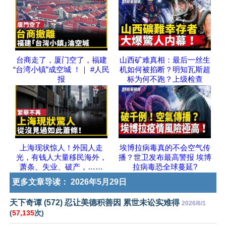
台商走了，厦门空了，福建
山西矿难真相：最后一丝生
“台湾小镇”成空城 ！｜ #人民
机如何被掐断？明知瓦斯超
报
标为何不跑？上级检查
上海现状惊人！外国人走
埃博拉病毒真的不会空气传
光，有钱人大量移民海外，
播？世卫发布最高警报 埃博
萧条、失业、破产，……
拉病毒恐全球蔓延?
更多文章导读：
2026年5月29日
天下奇谭 (572) 忍让美德积善因 累世未讼实难得
2026/6/1
(
57,135
次)