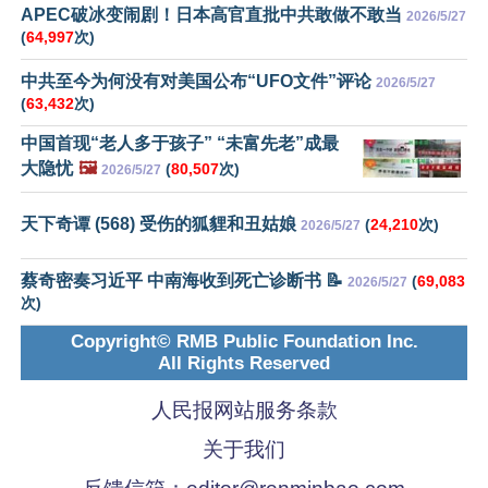
APEC破冰变闹剧！日本高官直批中共敢做不敢当
2026/5/27
(
64,997
次)
中共至今为何没有对美国公布“UFO文件”评论
2026/5/27
(
63,432
次)
中国首现“老人多于孩子” “未富先老”成最
大隐忧
🖼️
(
80,507
次)
2026/5/27
天下奇谭 (568) 受伤的狐貍和丑姑娘
(
24,210
次)
2026/5/27
蔡奇密奏习近平 中南海收到死亡诊断书 📝
(
69,083
2026/5/27
次)
Copyright© RMB Public Foundation Inc.
All Rights Reserved
人民报网站服务条款
关于我们