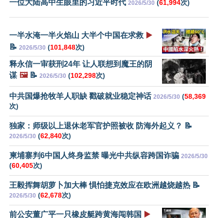
一位大陆高中生眼里的习近平时代
(
61,994
次)
2026/5/30
一半水淹一半火焰山 大半个中国在求救
▶️
📝
(
101,848
次)
2026/5/30
释永信一审获刑24年 让人联想到魔王的阴
谋
🖼️
📝
(
102,298
次)
2026/5/30
中共国爆抢牧羊人职缺 戳破就业稳定神话
(
58,369
2026/5/30
次)
独家：师级以上退休老军官护照被收 防海外起义？ 📝
(
62,840
次)
2026/5/30
柬埔寨判6中国人终身监禁 曝光中共纵容跨国诈骗
2026/5/30
(
60,405
次)
王毅挥舞胡萝卜加大棒 惧怕捷克效应在欧洲越烧越热 📝
(
62,678
次)
2026/5/30
前公安董广平一只橡皮艇跨黄海闯韩国
▶️