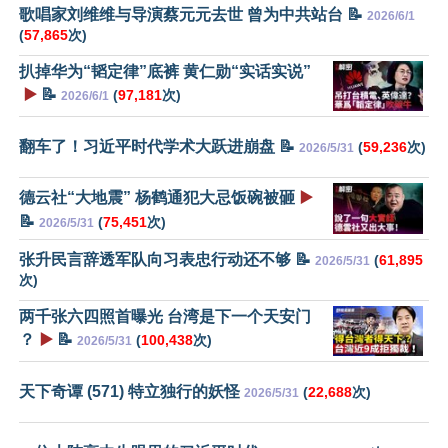
歌唱家刘维维与导演蔡元元去世 曾为中共站台 📝
2026/6/1
(
57,865
次)
扒掉华为“韬定律”底裤 黄仁勋“实话实说”
▶️
📝
(
97,181
次)
2026/6/1
翻车了！习近平时代学术大跃进崩盘 📝
(
59,236
次)
2026/5/31
德云社“大地震” 杨鹤通犯大忌饭碗被砸
▶️
📝
(
75,451
次)
2026/5/31
张升民言辞透军队向习表忠行动还不够 📝
(
61,895
2026/5/31
次)
两千张六四照首曝光 台湾是下一个天安门
？
▶️
📝
(
100,438
次)
2026/5/31
天下奇谭 (571) 特立独行的妖怪
(
22,688
次)
2026/5/31