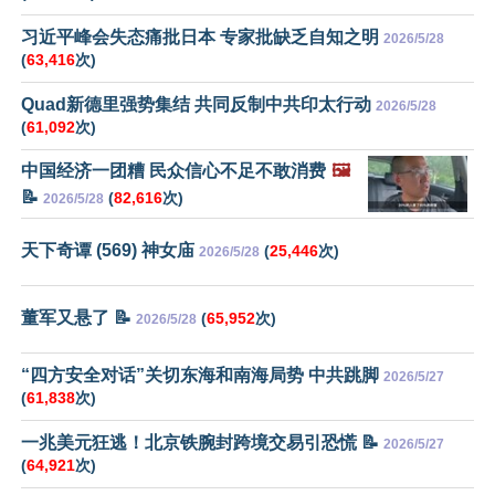
习近平峰会失态痛批日本 专家批缺乏自知之明
2026/5/28
(
63,416
次)
Quad新德里强势集结 共同反制中共印太行动
2026/5/28
(
61,092
次)
中国经济一团糟 民众信心不足不敢消费
🖼️
📝
(
82,616
次)
2026/5/28
天下奇谭 (569) 神女庙
(
25,446
次)
2026/5/28
董军又悬了 📝
(
65,952
次)
2026/5/28
“四方安全对话”关切东海和南海局势 中共跳脚
2026/5/27
(
61,838
次)
一兆美元狂逃！北京铁腕封跨境交易引恐慌 📝
2026/5/27
(
64,921
次)