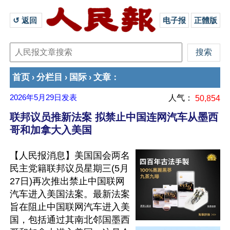
↺ 返回 
电子报
正體版
首页
分栏目
国际
文章
›
›
›
：
2026年5月29日
发表
人气：
50,854
联邦议员推新法案 拟禁止中国连网汽车从墨西
哥和加拿大入美国
【人民报消息】美国国会两名
民主党籍联邦议员星期三(5月
27日)再次推出禁止中国联网
汽车进入美国法案。最新法案
旨在阻止中国联网汽车进入美
国，包括通过其南北邻国墨西