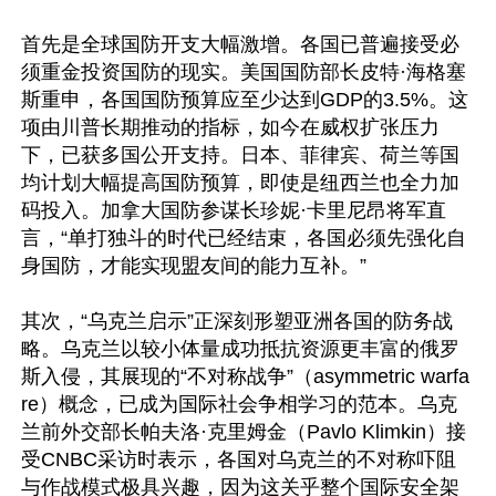
首先是全球国防开支大幅激增。各国已普遍接受必
须重金投资国防的现实。美国国防部长皮特·海格塞
斯重申，各国国防预算应至少达到GDP的3.5%。这
项由川普长期推动的指标，如今在威权扩张压力
下，已获多国公开支持。日本、菲律宾、荷兰等国
均计划大幅提高国防预算，即使是纽西兰也全力加
码投入。加拿大国防参谋长珍妮·卡里尼昂将军直
言，“单打独斗的时代已经结束，各国必须先强化自
身国防，才能实现盟友间的能力互补。”

其次，“乌克兰启示”正深刻形塑亚洲各国的防务战
略。乌克兰以较小体量成功抵抗资源更丰富的俄罗
斯入侵，其展现的“不对称战争”（asymmetric warfa
re）概念，已成为国际社会争相学习的范本。乌克
兰前外交部长帕夫洛·克里姆金（Pavlo Klimkin）接
受CNBC采访时表示，各国对乌克兰的不对称吓阻
与作战模式极具兴趣，因为这关乎整个国际安全架