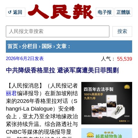
↺ 返回 
电子报
正體版
首页
分栏目
国际
文章
›
›
›
：
2026年6月2日
发表
人气：
55,539
中共降级香格里拉 避谈军腐遭美日菲围剿
【人民报消息】（人民报记者
丽君
编译报导）在新加坡刚结
束的2026年香格里拉对话（S
hangri-La Dialogue）安全峰
会上，亚太乃至全球地缘政治
紧张持续升温。综合路透社与
CNBC等媒体的现场报导显