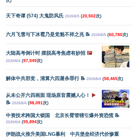
次)
天下奇谭 (574) 大鬼防风氏
(
20,502
次)
2026/6/5
六月飞雪与下冰雹乃是党魁不祥之兆 📝
(
60,780
次)
2026/6/5
大陆高考倒计时 摆脱高考焦虑有妙招
🖼️
(
97,549
次)
2026/6/4
解体中共邪党，清算六四屠杀罪行 📝
(
58,465
次)
2026/6/4
从未公开六四画面 现场原音震撼人心！
▶️
📝
(
98,091
次)
2026/6/4
中资技术跨国大锁国 北京长臂管辖引爆外资恐慌 📝
(
55,894
次)
2026/6/4
伊朗战火推升美国LNG暴利 中共堡垒经济代价惨重