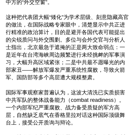
中方的“外交空窗”。

这种把代表团大幅“矮化”为学术层级、刻意隐藏高官
的做法，在国际战略专家眼中，清楚显示中共正进
行精准的政治算计，目的是避开各国代表可能提出
的尖锐质问与外交围剿。多位与会外交官与分析人
士指出，北京最急于遮掩的正是两大致命弱点：一
是近年在台湾海峡周边频繁进行未经挑衅的军事演
习，大幅升高区域紧张；二是中共最不愿曝光的内
部家丑——解放军爆发严重系统性腐败，导致火箭
军、国防部等多个高层遭大规模整肃。

国际军事观察家普遍认为，这波大清洗已实质损害
中共军队的整体战备能力（combat readiness）。
一个内部军纪严重腐败、战力备受质疑的军方高
层，自然缺乏底气在香格里拉对话这种国际顶级舞
台上，接受公开质询与辩论。
