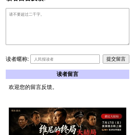
读者暱称:
读者留言
欢迎您的留言反馈。