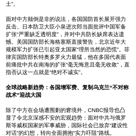
土”。

面对中方颠倒是非的说法，各国国防首长展开强力
反击。日本防卫大臣小泉进次郎当面批评中国军备
扩张“严重缺乏透明度”，并对中共防长缺席表达遗
憾。美国国防部长海格塞斯直接警告，北京近年大
规模军力扩张已引起亚太国家“理所当然的恐慌”。菲
律宾国防部长特奥多罗火力最猛，他在多国代表面
前痛批中共在南海的扩张“毫无悔意且毫无收敛”，直
指否认这一点就是“绝对不诚实”。

全球战略新趋势：各国增军费、复制乌克兰“不对称
战术”迎战大国
除了中方在会场遭围剿的窘境外，CNBC报导也凸
显了令北京深感不安的宏观趋势：面对中共与俄罗
斯等威权国家的军事威胁，国际社会已放弃“建设性
对话”的幻想，转向全面拥抱“实力吓阻”路线。
