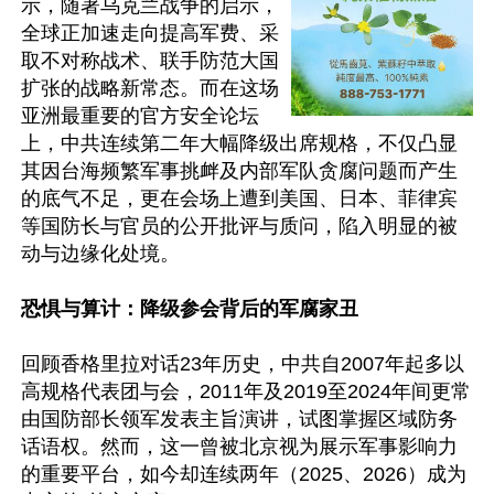
示，随著乌克兰战争的启示，
全球正加速走向提高军费、采
取不对称战术、联手防范大国
扩张的战略新常态。而在这场
亚洲最重要的官方安全论坛
上，中共连续第二年大幅降级出席规格，不仅凸显
其因台海频繁军事挑衅及内部军队贪腐问题而产生
的底气不足，更在会场上遭到美国、日本、菲律宾
等国防长与官员的公开批评与质问，陷入明显的被
动与边缘化处境。

恐惧与算计：降级参会背后的军腐家丑 
回顾香格里拉对话23年历史，中共自2007年起多以
高规格代表团与会，2011年及2019至2024年间更常
由国防部长领军发表主旨演讲，试图掌握区域防务
话语权。然而，这一曾被北京视为展示军事影响力
的重要平台，如今却连续两年（2025、2026）成为