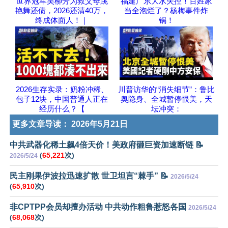
世界冠军吴柳芳为救父母跳
福建广东大水失控！百姓家
艳舞还债，2026还清40万，
当全泡烂了？杨梅事件炸
终成体面人！｜
锅！
2026生存实录：奶粉冲稀、
川普访华的“消失细节”：鲁比
包子12块，中国普通人正在
奥隐身、全城暂停恨美，天
经历什么？【
坛冲突：
更多文章导读：
2026年5月21日
中共武器化稀土飙4倍天价！美政府砸巨资加速断链 📝
(
65,221
次)
2026/5/24
民主刚果伊波拉迅速扩散 世卫坦言“棘手” 📝
2026/5/24
(
65,910
次)
非CPTPP会员却擅办活动 中共动作粗鲁惹怒各国
2026/5/24
(
68,068
次)