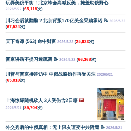
玩弄美俄平衡！北京峰会高喊反美，掩盖助俄野心
(
65,118
次)
2026/5/22
川习会后就翻脸？北京背叛170亿美金采购承诺 📝
2026/5/22
(
67,524
次)
天下奇谭 (563) 命中财富
(
25,923
次)
2026/5/22
普京讲话不提习透疏离 📝
(
66,368
次)
2026/5/22
川普与普京接连访中 中俄战略协作再受关注
2026/5/21
(
65,818
次)
上海惊爆随机砍人 3人受伤含2日籍
🖼️
(
85,704
次)
2026/5/21
外交秀后的中俄真相：无上限友谊变中共附庸 📝
2026/5/21