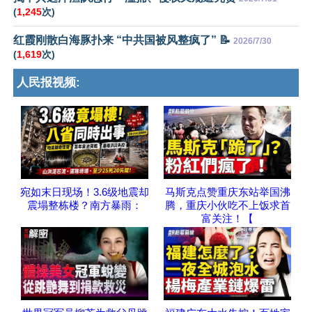
(
1,245
次)
红霞刚散白海豚扑来 “中共国被风整疯了” 📝
2026/7/30
(
1,619
次)
人民报视频:
宛如末日现场！3.6级地震却
马斯克点赞重庆东站举国沸
震塌整栋楼？南方暴雨：
腾，重庆小伙吃不上饭求首
富关注！【