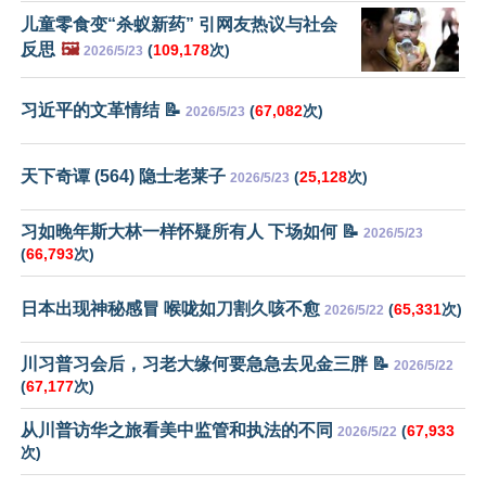
儿童零食变“杀蚁新药” 引网友热议与社会
反思
🖼️
(
109,178
次)
2026/5/23
习近平的文革情结 📝
(
67,082
次)
2026/5/23
天下奇谭 (564) 隐士老莱子
(
25,128
次)
2026/5/23
习如晚年斯大林一样怀疑所有人 下场如何 📝
2026/5/23
(
66,793
次)
日本出现神秘感冒 喉咙如刀割久咳不愈
(
65,331
次)
2026/5/22
川习普习会后，习老大缘何要急急去见金三胖 📝
2026/5/22
(
67,177
次)
从川普访华之旅看美中监管和执法的不同
(
67,933
2026/5/22
次)