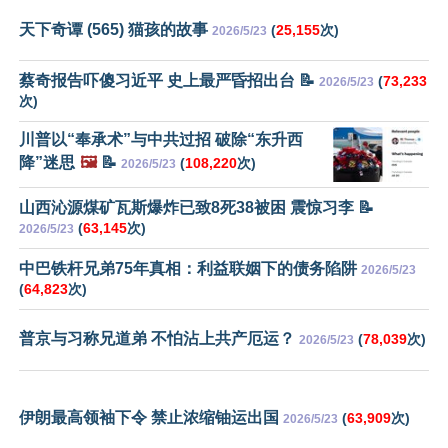
天下奇谭 (565) 猫孩的故事
(
25,155
次)
2026/5/23
蔡奇报告吓傻习近平 史上最严昏招出台 📝
(
73,233
2026/5/23
次)
川普以“奉承术”与中共过招 破除“东升西
降”迷思
🖼️
📝
(
108,220
次)
2026/5/23
山西沁源煤矿瓦斯爆炸已致8死38被困 震惊习李 📝
(
63,145
次)
2026/5/23
中巴铁杆兄弟75年真相：利益联姻下的债务陷阱
2026/5/23
(
64,823
次)
普京与习称兄道弟 不怕沾上共产厄运？
(
78,039
次)
2026/5/23
伊朗最高领袖下令 禁止浓缩铀运出国
(
63,909
次)
2026/5/23