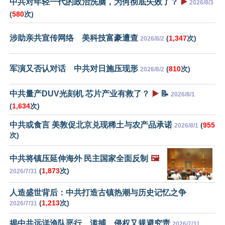
中共对年轻一代的政治洗脑，为何彻底失效了？
▶️
2026/8/3
(
580
次)
涉助亲共宣传网络 美科技富豪遭查
(
1,347
次)
2026/8/2
军演又否认对话 中共对日施压现形
(
810
次)
2026/8/2
中共量产DUV光刻机 芯片产业有救了？
▶️
📝
2026/8/1
(
1,634
次)
中共或食言 美敦促北京兑现稀土与农产品承诺
(
955
2026/8/1
次)
中共将镇压延伸海外 民主国家全面反制
🖼️
(
1,873
次)
2026/7/31
人造盛世背后：中共打造古镇热潮与历史记忆之争
(
1,213
次)
2026/7/31
揭中共远洋渔队恶行 滥捕、侵权又规避究责
2026/7/31