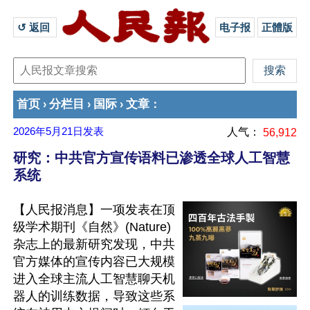
↺ 返回 
电子报
正體版
首页
分栏目
国际
文章
›
›
›
：
2026年5月21日
发表
人气：
56,912
研究：中共官方宣传语料已渗透全球人工智慧
系统
【人民报消息】一项发表在顶
级学术期刊《自然》(Nature)
杂志上的最新研究发现，中共
官方媒体的宣传内容已大规模
进入全球主流人工智慧聊天机
器人的训练数据，导致这些系