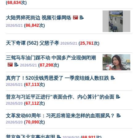
(
68,634
次)
大陆男猝死街边 视频引爆网络
🖼️
📝
(
86,842
次)
2026/5/21
天下奇谭 (562) 父慈子孝
(
25,761
次)
2026/5/21
三驾马车油门踩不动 中国多产业现倒闭潮
🖼️
📝
(
87,298
次)
2026/5/21
真穷了！520没钱秀恩爱了 一季度结婚人数狂跌 📝
(
67,113
次)
2026/5/21
普京与习近平正进行“表面合作、内心算计”的会面 📝
(
67,112
次)
2026/5/20
文革发动60周年：习死后将迎来怎样的血雨腥风？ 📝
(
70,090
次)
2026/5/20
普京急飞北京事出有因 📝
(
68,921
次)
2026/5/20