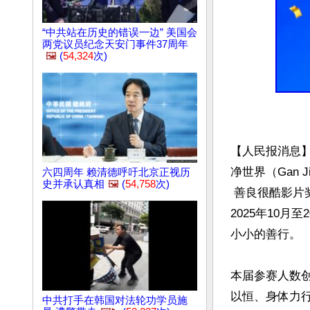
“中共站在历史的错误一边” 美国会
两党议员纪念天安门事件37周年
🖼️
(
54,324
次)
【人民报消息
净世界（Gan Ji
六四周年 赖清德呼吁北京正视历
史并承认真相
🖼️
(
54,758
次)
 善良很酷影片奖再次见证善良在世界各地遍地开花。自
2025年10月
小小的善行。

本届参赛人数
以恒、身体力
中共打手在韩国对法轮功学员施