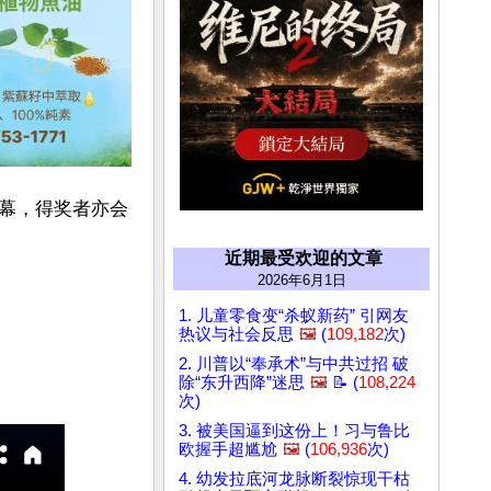
幕，得奖者亦会
近期最受欢迎的文章
2026年6月1日
1. 儿童零食变“杀蚁新药” 引网友
热议与社会反思
🖼️
(
109,182
次)
2. 川普以“奉承术”与中共过招 破
除“东升西降”迷思
🖼️
📝 (
108,224
次)
3. 被美国逼到这份上！习与鲁比
欧握手超尴尬
🖼️
(
106,936
次)
4. 幼发拉底河龙脉断裂惊现干枯