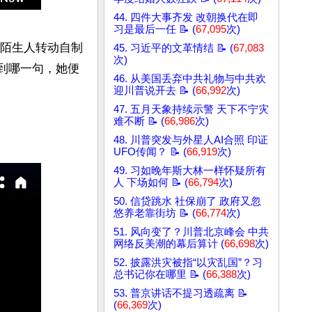
44. 四件大事齐发 改朝换代在即
习是最后一任 📝 (
67,095
次)
和陌生人转动自制
45. 习近平的文革情结 📝 (
67,083
次)
转到哪一句，她便
46. 从美国丢弃中共礼物与中共欢
迎川普说开去 📝 (
66,992
次)
47. 五月天象持续示警 天下不宁灾
难不断 📝 (
66,986
次)
48. 川普突发与外星人AI合照 印证
UFO传闻？ 📝 (
66,919
次)
49. 习如晚年斯大林一样怀疑所有
人 下场如何 📝 (
66,794
次)
50. 信贷跳水 社保崩了 政府又忽
悠养老靠街坊 📝 (
66,774
次)
51. 风向变了？川普北京峰会 中共
网络反美潮的幕后算计 (
66,698
次)
52. 披露洪灾被指“以灾乱国”？习
总书记你在哪里 📝 (
66,388
次)
53. 普京讲话不提习透疏离 📝
(
66,369
次)