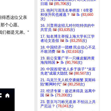
日籍
🖼️
(
85,706
次)
15. 他列习清洗名单榜首！6常委
和张升民也难逃？
🖼️
📝 (
83,660
谈间得悉这位父亲
次)
了那个心愿。
16. 川普用这招儿对付吃特供的中
共官员
🖼️
(
83,635
次)
们都是兄弟。”

17. 知名博主举报上海大学长江学
者论文造假
🖼️
📝 (
83,255
次)
18. 中国经济一团糟 民众信心不足
不敢消费
🖼️
📝 (
82,616
次)
19. 前公安董广平一只橡皮艇跨黄
海闯韩国
▶️
📝 (
80,766
次)
20. 中国首现“老人多于孩子” “未富
先老”成最大隐忧
🖼️
(
80,507
次)
21. 乌克兰无人机空袭频繁 莫斯科
陷“断网时代”
🖼️
(
80,258
次)
22. 经济专家：趁还来得及 远离中
国
🖼️
📝 (
79,200
次)
23. 普京与习称兄道弟 不怕沾上共
产厄运？ (
78,041
次)