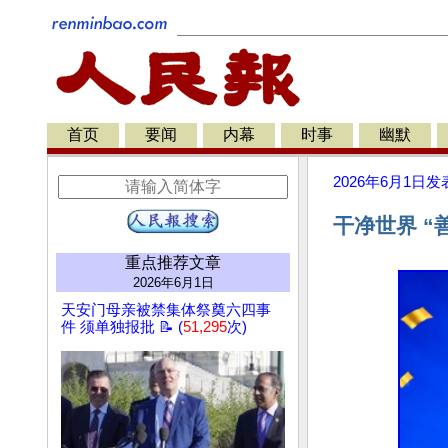
首页
要闻
内幕
时事
幽默
2026年6月1日
发
干净世界 “
重点推荐文章
2026年6月1日
天安门母亲被禁集体祭奠六四事
件 须单独报批 📝 (
51,295
次)