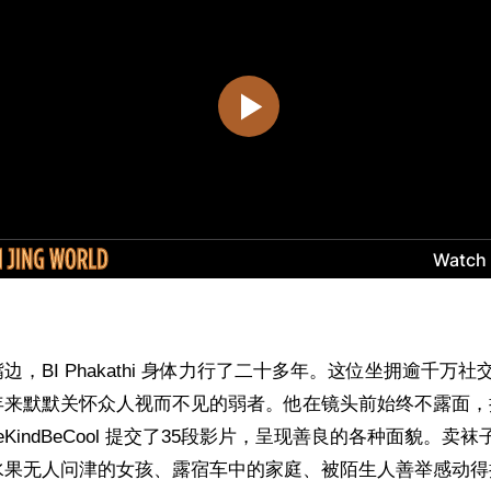
边，BI Phakathi 身体力行了二十多年。这位坐拥逾千万
年来默默关怀众人视而不见的弱者。他在镜头前始终不露面，
eKindBeCool 提交了35段影片，呈现善良的各种面貌。卖
水果无人问津的女孩、露宿车中的家庭、被陌生人善举感动得