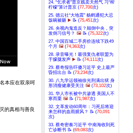
24. “乞求者”普京贱卖天然气 习“榨
柠檬”算计普京 (
77,700
次)
25. 德云社“大地震” 杨鹤通犯大忌
饭碗被砸
▶️
📝 (
75,451
次)
26. 央视内鬼造反？颠倒中央，突
发倒习信号？
🖼️
📝 (
75,322
次)
27. 中国百城二手房价连续下跌49
个月
🖼️
(
74,363
次)
28. 录音曝光！最强复仇者联盟为
于朦胧发声
▶️
📝 (
74,111
次)
29. 蔡奇报告吓傻习近平 史上最严
昏招出台 📝 (
73,234
次)
30. 八九学运领袖徐光刑满出狱 身
一名本应在双亲呵
形消瘦健康受关注
🖼️
(
73,102
次)
31. 华人市长被中共渗透 美国人不
寒而栗
🖼️
📝 (
71,987
次)
32. 文革发动60周年：习死后将迎
灭的真相与善良
来怎样的血雨腥风？ 📝 (
70,091
次)
33. 蔡奇密奏习近平 中南海收到死
亡诊断书 📝 (
69,083
次)