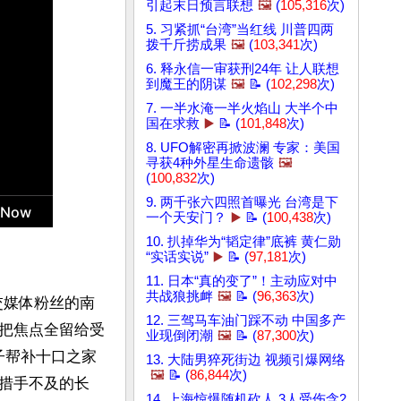
引起末日预言联想
🖼️
(
105,316
次)
5. 习紧抓“台湾”当红线 川普四两
拨千斤捞成果
🖼️
(
103,341
次)
6. 释永信一审获刑24年 让人联想
到魔王的阴谋
🖼️
📝 (
102,298
次)
7. 一半水淹一半火焰山 大半个中
国在求救
▶️
📝 (
101,848
次)
8. UFO解密再掀波澜 专家：美国
寻获4种外星生命遗骸
🖼️
(
100,832
次)
9. 两千张六四照首曝光 台湾是下
一个天安门？
▶️
📝 (
100,438
次)
10. 扒掉华为“韬定律”底裤 黄仁勋
“实话实说”
▶️
📝 (
97,181
次)
11. 日本“真的变了”！主动应对中
共战狼挑衅
🖼️
📝 (
96,363
次)
社交媒体粉丝的南
12. 三驾马车油门踩不动 中国多产
把焦点全留给受
业现倒闭潮
🖼️
📝 (
87,300
次)
袜子帮补十口之家
13. 大陆男猝死街边 视频引爆网络
🖼️
📝 (
86,844
次)
措手不及的长
14. 上海惊爆随机砍人 3人受伤含2