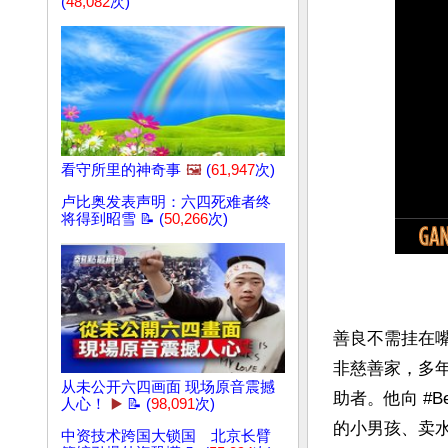
(
48,082
次)
看守所里的神奇事
🖼️
(
61,947
次)
卢比奥发表声明：六四死难者终
将得到昭雪 📝 (
50,266
次)
善良不需挂在嘴
非慈善家，多
从未公开六四画面 现场原音震撼
助者。他向 #B
人心！
▶️
📝 (
98,091
次)
的小男孩、卖
中资技术跨国大锁国 北京长臂