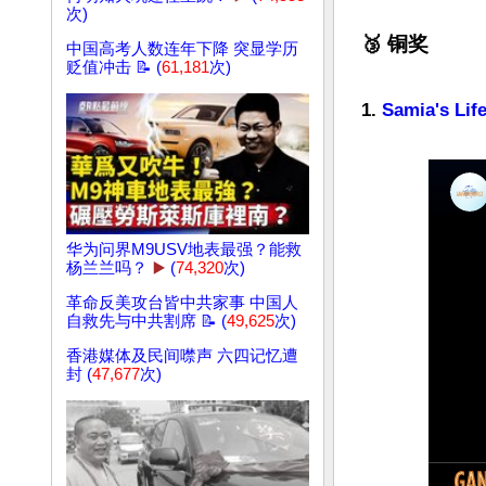
次)
🥉 铜奖
中国高考人数连年下降 突显学历
贬值冲击 📝 (
61,181
次)
1. 
Samia's Lif
华为问界M9USV地表最强？能救
杨兰兰吗？
▶️
(
74,320
次)
革命反美攻台皆中共家事 中国人
自救先与中共割席 📝 (
49,625
次)
香港媒体及民间噤声 六四记忆遭
封 (
47,677
次)