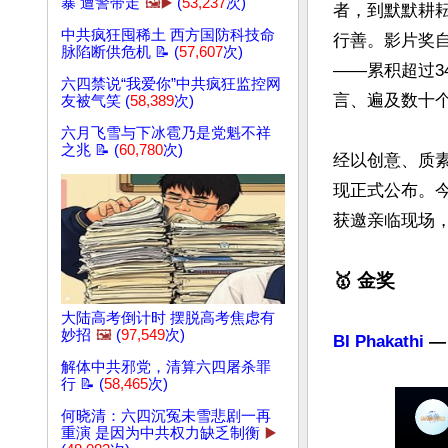
暴 遭警带走
🖼️▶️
(
53,237
次)
者，到默默耕
中共疯狂囤稀土 西方国防科技命
行善。影片奖自
脉陷断供危机 📝 (
57,607
次)
——累积超过34
六四禁说“我爱你”中共疯狂监控网
言、遍及数十个
友被气笑 (
58,389
次)
六月飞雪与下冰雹乃是党魁不祥
之兆 📝 (
60,780
次)
经以创意、质
现正式公布。
获邀亲临现场
🥇 金奖
大陆高考倒计时 摆脱高考焦虑有
妙招
🖼️
(
97,549
次)
BI Phakathi
 
解体中共邪党，清算六四屠杀罪
行 📝 (
58,465
次)
何晓清：六四沉冤未雪悲剧一再
重演 是因为中共权力缺乏制衡
▶️