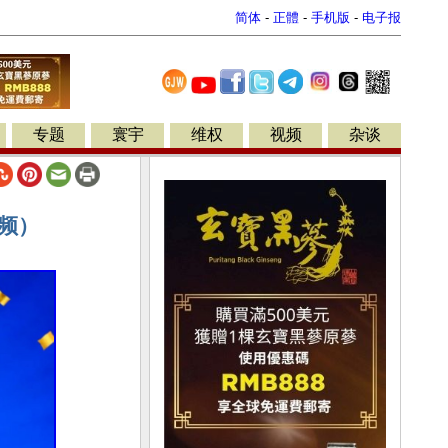
简体
-
正體
-
手机版
-
电子报
专题
寰宇
维权
视频
杂谈
视频）