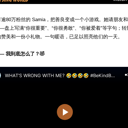
逾80万粉丝的 Samia，把善良变成一个小游戏。她请朋友
——盘上写满“你很重要”、“你很勇敢”、“你被爱着”等字句；
的赞美和一份小礼物。一句暖语，已足以照亮他们的一天。

 — 我到底怎么了？🤣