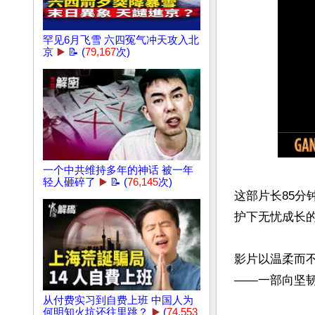
罕见6月飞雪 六四冤气冲天攻入北
京
▶️
📝 (
79,167
次)
一个中共维持多年的神话 被一年
轻人砸碎了
▶️
📝 (
76,145
次)
这部片长85
护下无忧成长的
影片以温柔而
——一部向坚韧
从付费实习到自费上班 中国人为
何明知火坑还往里跳？
▶️
(
74,553