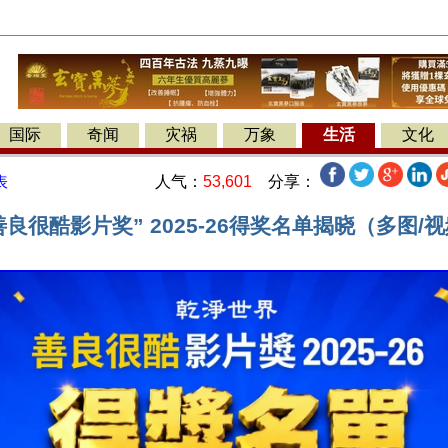
国际
奇闻
灾祸
万象
生活
文化
人气：
53,601
分享：
表
善良很酷影片奖” 2025-26得奖名单揭晓（多图/