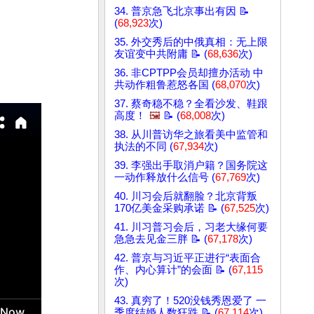
34. 普京急飞北京事出有因 📝
(
68,923
次)
35. 外交秀后的中俄真相：无上限
友谊变中共附庸 📝 (
68,636
次)
36. 非CPTPP会员却擅办活动 中
共动作粗鲁惹怒各国 (
68,070
次)
37. 蔡奇稳不稳？全看沙发、鞋跟
高度！
🖼️
📝 (
68,008
次)
38. 从川普访华之旅看美中监管和
执法的不同 (
67,934
次)
39. 李强出手取消户籍？国务院这
一动作释放什么信号 (
67,769
次)
40. 川习会后就翻脸？北京背叛
170亿美金采购承诺 📝 (
67,525
次)
41. 川习普习会后，习老大缘何要
急急去见金三胖 📝 (
67,178
次)
42. 普京与习近平正进行“表面合
作、内心算计”的会面 📝 (
67,115
次)
43. 真穷了！520没钱秀恩爱了 一
季度结婚人数狂跌 📝 (
67,114
次)