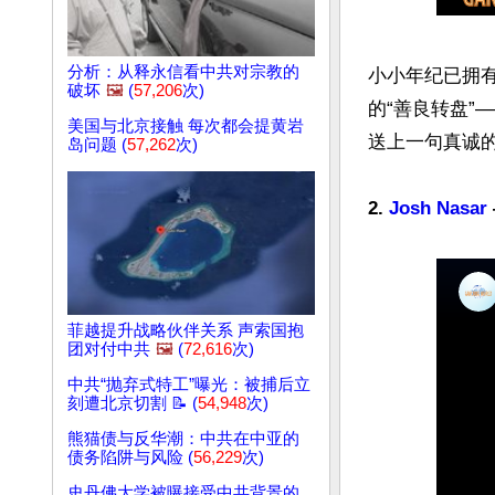
分析：从释永信看中共对宗教的
小小年纪已拥有
破坏
🖼️
(
57,206
次)
的“善良转盘”
美国与北京接触 每次都会提黄岩
送上一句真诚
岛问题 (
57,262
次)
2. 
Josh Nasar
菲越提升战略伙伴关系 声索国抱
团对付中共
🖼️
(
72,616
次)
中共“抛弃式特工”曝光：被捕后立
刻遭北京切割 📝 (
54,948
次)
熊猫债与反华潮：中共在中亚的
债务陷阱与风险 (
56,229
次)
史丹佛大学被曝接受中共背景的