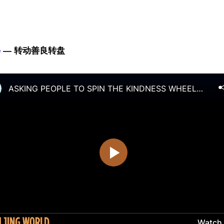
e
 — 转动善良转盘