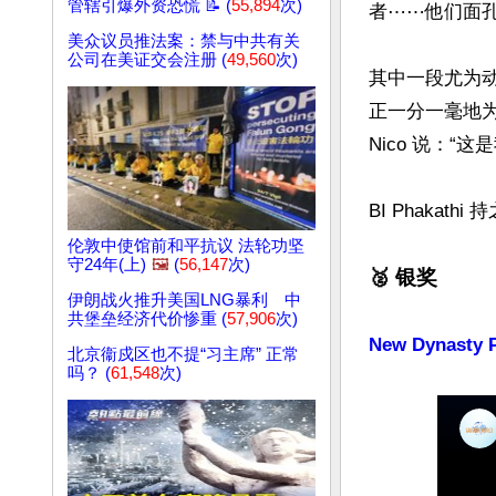
管辖引爆外资恐慌 📝 (
55,894
次)
者⋯⋯他们面孔
美众议员推法案：禁与中共有关
公司在美证交会注册 (
49,560
次)
其中一段尤为动
正一分一毫地为
Nico 说：
BI Phaka
伦敦中使馆前和平抗议 法轮功坚
守24年(上)
🖼️
(
56,147
次)
🥈 银奖
伊朗战火推升美国LNG暴利 中
共堡垒经济代价惨重 (
57,906
次)
New Dynasty P
北京衞戍区也不提“习主席” 正常
吗？ (
61,548
次)