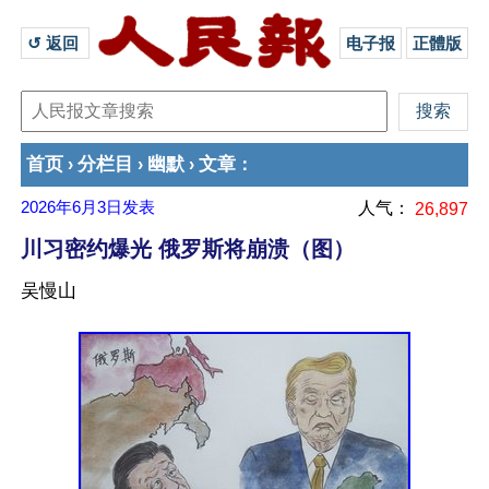
↺ 返回 
电子报
正體版
首页
分栏目
幽默
文章
›
›
›
：
2026年6月3日
发表
人气：
26,897
川习密约爆光 俄罗斯将崩溃（图）
吴慢山