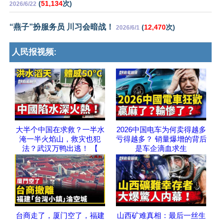
(
51,134
次)
2026/6/22
“燕子”扮服务员 川习会暗战！
(
12,470
次)
2026/6/1
人民报视频:
大半个中国在求救？一半水
2026中国电车为何卖得越多
淹一半火焰山，救灾也犯
亏得越多？ 销量爆增的背后
法？武汉万鸭出逃！ 【
是车企滴血求生
台商走了，厦门空了，福建
山西矿难真相：最后一丝生