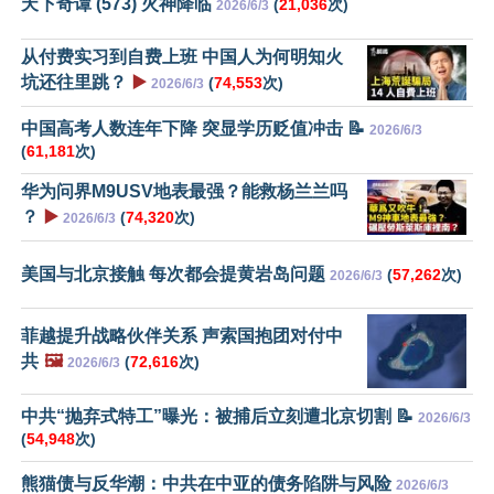
天下奇谭 (573) 火神降临
(
21,036
次)
2026/6/3
从付费实习到自费上班 中国人为何明知火
坑还往里跳？
▶️
(
74,553
次)
2026/6/3
中国高考人数连年下降 突显学历贬值冲击 📝
2026/6/3
(
61,181
次)
华为问界M9USV地表最强？能救杨兰兰吗
？
▶️
(
74,320
次)
2026/6/3
美国与北京接触 每次都会提黄岩岛问题
(
57,262
次)
2026/6/3
菲越提升战略伙伴关系 声索国抱团对付中
共
🖼️
(
72,616
次)
2026/6/3
中共“抛弃式特工”曝光：被捕后立刻遭北京切割 📝
2026/6/3
(
54,948
次)
熊猫债与反华潮：中共在中亚的债务陷阱与风险
2026/6/3