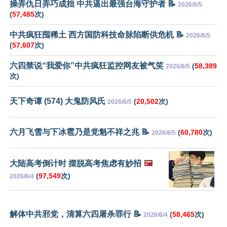
操弄仇日弄巧成拙 中共逼出最强台海守护者 📝
2026/6/5
(
57,485
次)
中共疯狂囤稀土 西方国防科技命脉陷断供危机 📝
2026/6/5
(
57,607
次)
六四禁说“我爱你”中共疯狂监控网友被气笑
(
58,389
2026/6/5
次)
天下奇谭 (574) 大鬼防风氏
(
20,502
次)
2026/6/5
六月飞雪与下冰雹乃是党魁不祥之兆 📝
(
60,780
次)
2026/6/5
大陆高考倒计时 摆脱高考焦虑有妙招
🖼️
(
97,549
次)
2026/6/4
解体中共邪党，清算六四屠杀罪行 📝
(
58,465
次)
2026/6/4