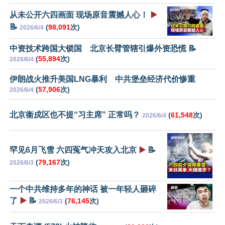
从未公开六四画面 现场原音震撼人心！
▶️
📝
(
98,091
次)
2026/6/4
中资技术跨国大锁国 北京长臂管辖引爆外资恐慌 📝
(
55,894
次)
2026/6/4
伊朗战火推升美国LNG暴利 中共堡垒经济代价惨重
(
57,906
次)
2026/6/4
北京衞戍区也不提“习主席” 正常吗？
(
61,548
次)
2026/6/4
罕见6月飞雪 六四冤气冲天攻入北京
▶️
📝
(
79,167
次)
2026/6/3
一个中共维持多年的神话 被一年轻人砸碎
了
▶️
📝
(
76,145
次)
2026/6/3