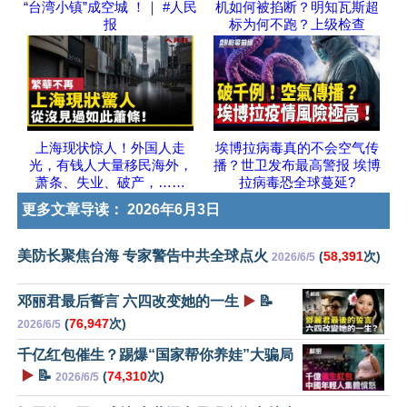
“台湾小镇”成空城 ！｜ #人民
机如何被掐断？明知瓦斯超
报
标为何不跑？上级检查
上海现状惊人！外国人走
埃博拉病毒真的不会空气传
光，有钱人大量移民海外，
播？世卫发布最高警报 埃博
萧条、失业、破产，……
拉病毒恐全球蔓延?
更多文章导读：
2026年6月3日
美防长聚焦台海 专家警告中共全球点火
(
58,391
次)
2026/6/5
邓丽君最后誓言 六四改变她的一生
▶️
📝
(
76,947
次)
2026/6/5
千亿红包催生？踢爆“国家帮你养娃”大骗局
▶️
📝
(
74,310
次)
2026/6/5