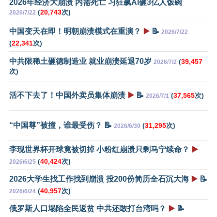
2026年经济大崩溃 内需死亡 习狂飙AI砸3亿人饭碗
(
20,743
次)
2026/7/22
中国变天在即！明朝崩溃模式在重演？
▶️
📝
2026/7/22
(
22,341
次)
中共限稀土砸德制造业 就业崩溃延退70岁
(
39,457
2026/7/2
次)
活不下去了！中国外卖员集体崩溃
▶️
📝
(
37,565
次)
2026/7/1
“中国尊”被撞，谁最受伤？ 📝
(
31,295
次)
2026/6/30
李现世界杯开球竟被切掉 小粉红崩溃只剩马宁续命？
▶️
(
40,424
次)
2026/6/25
2026大学生找工作找到崩溃 投200份简历全石沉大海
▶️
📝
(
40,957
次)
2026/6/24
俄罗斯人口塌陷全民返贫 中共还敢打台湾吗？
▶️
📝