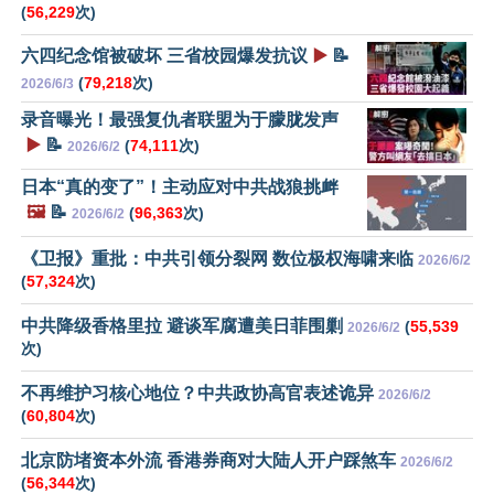
(
56,229
次)
六四纪念馆被破坏 三省校园爆发抗议
▶️
📝
(
79,218
次)
2026/6/3
录音曝光！最强复仇者联盟为于朦胧发声
▶️
📝
(
74,111
次)
2026/6/2
日本“真的变了”！主动应对中共战狼挑衅
🖼️
📝
(
96,363
次)
2026/6/2
《卫报》重批：中共引领分裂网 数位极权海啸来临
2026/6/2
(
57,324
次)
中共降级香格里拉 避谈军腐遭美日菲围剿
(
55,539
2026/6/2
次)
不再维护习核心地位？中共政协高官表述诡异
2026/6/2
(
60,804
次)
北京防堵资本外流 香港券商对大陆人开户踩煞车
2026/6/2
(
56,344
次)