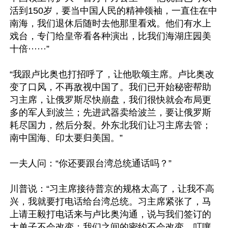
活到150岁，要当中国人民的精神领袖，一直住在中
南海，我们退休后随时去他那里看戏。他们有水上
戏台，专门给皇帝看各种演出，比我们海湖庄园美
十倍······”

“我跟卢比奥也打招呼了，让他歌颂主席。卢比奥改
变了口风，不再敌视中国了。我们已开始秘密帮助
习主席，让俄罗斯尽快崩盘，我们很快就会布局更
多的军人到波兰；先进武器卖给波兰，要让俄罗斯
耗尽国力，然后分裂。外东北我们让习主席去管；
南中国海、印太要归美国。”

一夫人问：“你还要跟台湾总统通话吗？”

川普说：“习主席接待普京的规格太高了，让我不高
兴，我就要打电话给台湾总统。习主席紧张了，马
上请王毅打电话来与卢比奥沟通，说与我们签订的
大单子不会改变；我们之间的密约不会改变，叮嚷