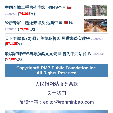
中国百城二手房价连续下跌49个月
🖼️
(
74,363
次)
2026/6/1
经济专家：趁还来得及 远离中国
🖼️
📝
(
79,200
次)
2026/6/1
天下奇谭 (572) 忍让美德积善因 累世未讼实难得
2026/6/1
(
57,135
次)
歌唱家刘维维与导演蔡元元去世 曾为中共站台 📝
2026/6/1
(
57,865
次)
Copyright© RMB Public Foundation Inc.
All Rights Reserved
人民报网站服务条款
关于我们
反馈信箱：
editor@renminbao.com