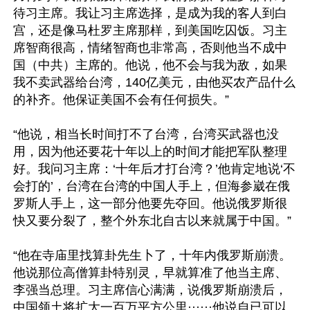
待习主席。我让习主席选择，是成为我的客人到白
宫，还是像马杜罗主席那样，到美国吃囚饭。习主
席智商很高，情绪智商也非常高，否则他当不成中
国（中共）主席的。他说，他不会与我为敌，如果
我不卖武器给台湾，140亿美元，由他买农产品什么
的补齐。他保证美国不会有任何损失。”

“他说，相当长时间打不了台湾，台湾买武器也没
用，因为他还要花十年以上的时间才能把军队整理
好。我问习主席：‘十年后才打台湾？’他肯定地说‘不
会打的’，台湾在台湾的中国人手上，但海参崴在俄
罗斯人手上，这一部分他要先夺回。他说俄罗斯很
快又要分裂了，整个外东北自古以来就属于中国。”

“他在寺庙里找算卦先生卜了，十年内俄罗斯崩溃。
他说那位高僧算卦特别灵，早就算准了他当主席、
李强当总理。习主席信心满满，说俄罗斯崩溃后，
中国领土将扩大一百万平方公里······他说自已可以