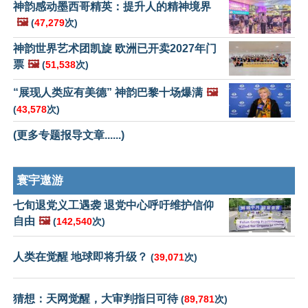
神韵感动墨西哥精英：提升人的精神境界
🖼️
(
47,279
次)
神韵世界艺术团凯旋 欧洲已开卖2027年门
票
🖼️
(
51,538
次)
“展现人类应有美德” 神韵巴黎十场爆满
🖼️
(
43,578
次)
(更多专题报导文章......)
寰宇遨游
七旬退党义工遇袭 退党中心呼吁维护信仰
自由
🖼️
(
142,540
次)
人类在觉醒 地球即将升级？
(
39,071
次)
猜想：天网觉醒，大审判指日可待
(
89,781
次)