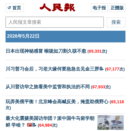
↺ 首页 
电子报
正體版
2026年5月22日
日本出现神秘感冒 喉咙如刀割久咳不愈
(
65,331
次)
川习普习会后，习老大缘何要急急去见金三胖📝
(
67,177
次)
从川普访华之旅看美中监管和执法的不同
(
67,933
次)
玩弄美俄平衡！北京峰会高喊反美，掩盖助俄野心
(
65,118
次)
最大化震摄美国访华团？派中国牛马留学朝
鲜 学啥？
🖼️
📝
(
64,984
次)