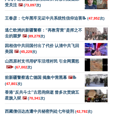
受关注
🖼️
(
73,097
次)
王春彦：七年黑牢见证中共系统性信仰迫害📝
(
47,952
次)
逃亡欧洲的新疆警察：“再教育营”是挥之不
去的噩梦
🖼️
(
89,279
次)
因相信中共回国付出了代价 认清中共飞回
美国
🖼️
(
45,229
次)
山西原村支书用铲车活埋村民 引全网震怒
🖼️▶️
(
67,002
次)
前新疆警察逃亡德国 揭集中营黑幕
🖼️
📝
(
47,801
次)
香港“反共斗士”古思尧病逝 曾多次焚烧五
星旗入狱
🖼️
(
70,341
次)
西藏僧侣达杰遭中共秘密判处七年徒刑
(
42,792
次)