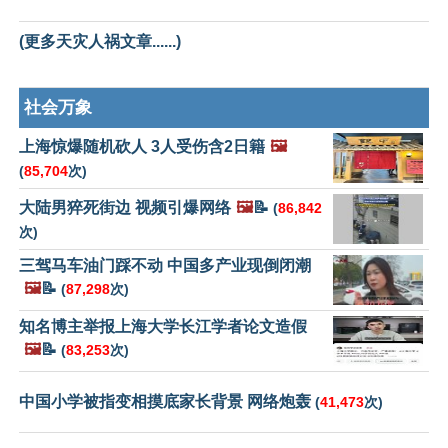
(更多天灾人祸文章......)
社会万象
上海惊爆随机砍人 3人受伤含2日籍
🖼️
(
85,704
次)
大陆男猝死街边 视频引爆网络
🖼️
📝
(
86,842
次)
三驾马车油门踩不动 中国多产业现倒闭潮
🖼️
📝
(
87,298
次)
知名博主举报上海大学长江学者论文造假
🖼️
📝
(
83,253
次)
中国小学被指变相摸底家长背景 网络炮轰
(
41,473
次)