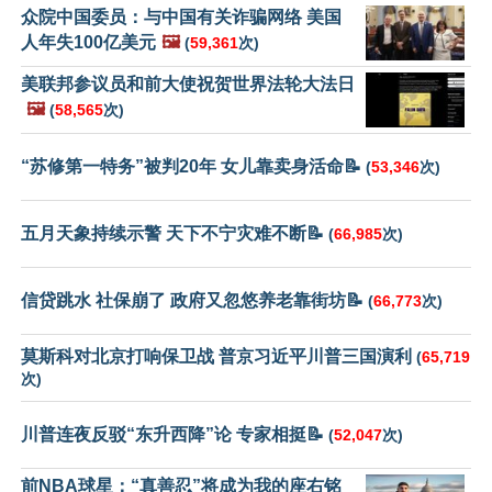
众院中国委员：与中国有关诈骗网络 美国
人年失100亿美元
🖼️
(
59,361
次)
美联邦参议员和前大使祝贺世界法轮大法日
🖼️
(
58,565
次)
“苏修第一特务”被判20年 女儿靠卖身活命📝
(
53,346
次)
五月天象持续示警 天下不宁灾难不断📝
(
66,985
次)
信贷跳水 社保崩了 政府又忽悠养老靠街坊📝
(
66,773
次)
莫斯科对北京打响保卫战 普京习近平川普三国演利
(
65,719
次)
川普连夜反驳“东升西降”论 专家相挺📝
(
52,047
次)
前NBA球星：“真善忍”将成为我的座右铭