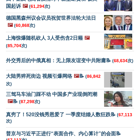
国起诉
🖼️
(
61,294
次)
德国黑森州议会议员祝贺世界法轮大法日
🖼️
(
60,868
次)
上海惊爆随机砍人 3人受伤含2日籍
🖼️
(
85,704
次)
外交秀后的中俄真相：无上限友谊变中共附庸📝
(
68,634
次)
大陆男猝死街边 视频引爆网络
🖼️
📝
(
86,842
次)
三驾马车油门踩不动 中国多产业现倒闭潮
🖼️
📝
(
87,298
次)
真穷了！520没钱秀恩爱了 一季度结婚人数狂跌📝
(
67,113
次)
普京与习近平正进行“表面合作、内心算计”的会面📝