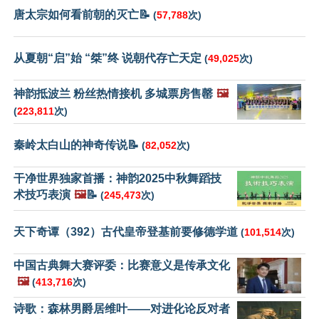
唐太宗如何看前朝的灭亡📝
(
57,788
次)
从夏朝“启”始 “桀”终 说朝代存亡天定
(
49,025
次)
神韵抵波兰 粉丝热情接机 多城票房售罄
🖼️
(
223,811
次)
秦岭太白山的神奇传说📝
(
82,052
次)
干净世界独家首播：神韵2025中秋舞蹈技
术技巧表演
🖼️
📝
(
245,473
次)
天下奇谭（392）古代皇帝登基前要修德学道
(
101,514
次)
中国古典舞大赛评委：比赛意义是传承文化
🖼️
(
413,716
次)
诗歌：森林男爵居维叶——对进化论反对者