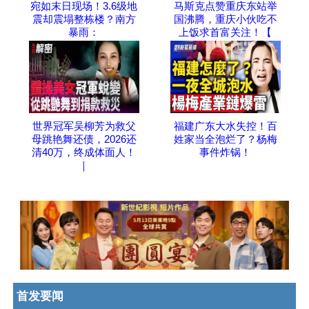
宛如末日现场！3.6级地
马斯克点赞重庆东站举
震却震塌整栋楼？南方
国沸腾，重庆小伙吃不
暴雨：
上饭求首富关注！【
世界冠军吴柳芳为救父
福建广东大水失控！百
母跳艳舞还债，2026还
姓家当全泡烂了？杨梅
清40万，终成体面人！
事件炸锅！
｜
首发要闻