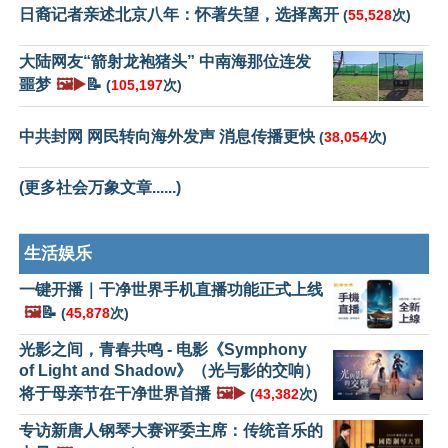
日裔记者亲述北京八年：怀著失望，选择离开
(
55,528
次)
大陆网友“箭射龙袍猪头” 中南海那位连发
噩梦
🖼️▶️
📝
(
105,197
次)
中共封网 网民转向海外发声 消息传播更快
(
38,054
次)
(更多社会万象文章......)
生活娱乐
一键开播｜干净世界手机直播功能正式上线
🖼️
📝
(
45,878
次)
光影之间，青春共鸣 - 电影《Symphony
of Light and Shadow》（光与影的交响）
将于母亲节在干净世界首播
🖼️▶️
(
43,382
次)
专访新唐人钢琴大赛评委主席：传统音乐的