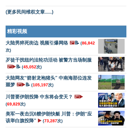
(更多民间维权文章......)
精彩视频
大陆男猝死街边 视频引爆网络
🖼️
📝
(
86,842
次)
歹徒干扰纽约法轮功活动 被警方当场制服
🖼️▶️
📝
(
45,052
次)
大陆网友“箭射龙袍猪头” 中南海那位连发
噩梦
🖼️▶️
📝
(
105,197
次)
川普要伊朗投降 中东将会变天？
🖼️▶️
(
69,829
次)
美军一夜击沉6艘伊朗快艇 川普：伊朗“应
该举白旗投降”
▶️
(
73,287
次)