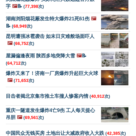
字
🖼️
📝
(
77,398
次)
湖南浏阳烟花厰发生特大爆炸21死61伤
🖼️
📝
(
68,949
次)
昆明遭强冰雹袭击 如末日灾难般场面吓人
🖼️
(
66,752
次)
屋漏偏逢夜雨 陕西多地突降大雪
🖼️
📝
(
64,712
次)
爆炸又来了！济南一厂房爆炸升起巨大火球
🖼️
(
71,653
次)
目击者揭北京集市推土车撞人惨案内情
(
40,912
次)
重庆一隧道发生爆炸4亡9伤 工人每天提心
吊胆
🖼️
(
69,561
次)
中国民众无钱买房 土地出让大减政府收入大跌
(
42,385
次)