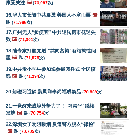
康受关注
🖼️
(
73,097
次)
16.华人市长被中共渗透 美国人不寒而栗
🖼️
📝
(
71,986
次)
17.广州无人“捡便宜” 中共逆转房市低迷失
败
🖼️
(
71,901
次)
18.陆专家打脸党魁:“共同富裕”有结构性问
题
🖼️
📝
(
71,575
次)
19.中共派小学生参加海参崴阅兵式 全民愤
怒
🖼️
📝
(
71,294
次)
20.触碰习逆鳞 魏凤和李尚福成祭品
(
70,869
次)
21.一觉醒来成境外势力了！“习禁平”继续
发烧
🖼️
📝
(
70,754
次)
22.深圳女子劝阻吸烟 反遭警方脱衣“裸检”
🖼️
📝
(
70,705
次)