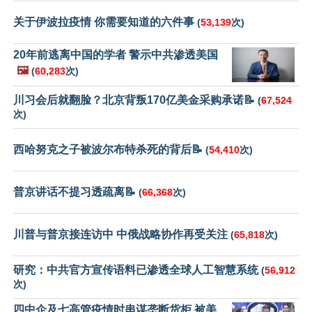
关于伊波拉疫情 你需要知道的六件事
(
53,139
次)
20年前逃离中国的学者 警示中共渗透美国
🖼️
(
60,283
次)
川习会后就翻脸？北京背叛170亿美金采购承诺📝
(
67,524
次)
西哈努克之子被波尔布特杀死的背后📝
(
54,410
次)
普京讲话不提习透疏离📝
(
66,368
次)
川普与普京接连访中 中俄战略协作再受关注
(
65,818
次)
研究：中共官方宣传语料已渗透全球人工智慧系统
(
56,912
次)
四中企及七高管疫情时串谋垄断货柜 被美