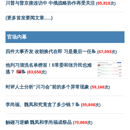
川普与普京接连访中 中俄战略协作再受关注
(
65,818
次)
(更多首发要闻文章......)
官场内幕
四件大事齐发 改朝换代在即 习是最后一任📝
(
67,093
次)
他列习清洗名单榜首！6常委和张升民也难
逃？
🖼️
📝
(
83,658
次)
时评人士分析“川习会”前的多个异常现象
(
59,168
次)
李尚福、魏凤和究竟贪了多少钱？📝
(
55,848
次)
触碰习逆鳞 魏凤和李尚福成祭品
(
70,869
次)