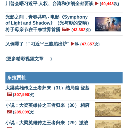
川普会晤习近平 人权、台湾和伊朗全都要谈
▶️
(
40,448
次)
光影之间，青春共鸣 - 电影《Symphony
of Light and Shadow》（光与影的交响）
将于母亲节在干净世界首播
🖼️▶️
(
43,382
次)
又倒霉了！“习近平三胞胎出炉”
▶️
📝
(
47,657
次)
(更多精彩视频文章......)
东拉西扯
大梁英雄传之王者归来（31）结局篇 登基
🖼️
(
307,590
次)
小说：大梁英雄传之王者归来（30） 相府
🖼️
(
285,099
次)
小说：大梁英雄传之王者归来（29）激战