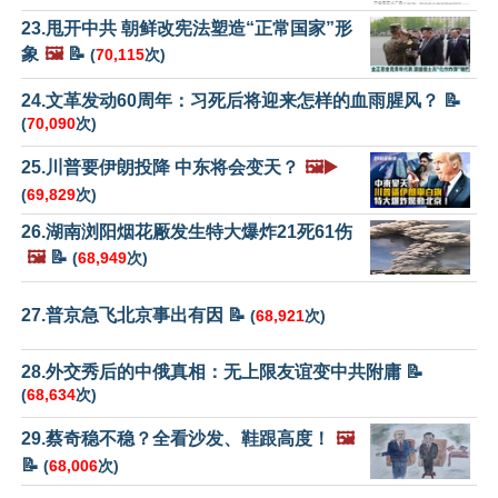
23.甩开中共 朝鲜改宪法塑造“正常国家”形
象
🖼️
📝
(
70,115
次)
24.文革发动60周年：习死后将迎来怎样的血雨腥风？ 📝
(
70,090
次)
25.川普要伊朗投降 中东将会变天？
🖼️▶️
(
69,829
次)
26.湖南浏阳烟花厰发生特大爆炸21死61伤
🖼️
📝
(
68,949
次)
27.普京急飞北京事出有因 📝
(
68,921
次)
28.外交秀后的中俄真相：无上限友谊变中共附庸 📝
(
68,634
次)
29.蔡奇稳不稳？全看沙发、鞋跟高度！
🖼️
📝
(
68,006
次)