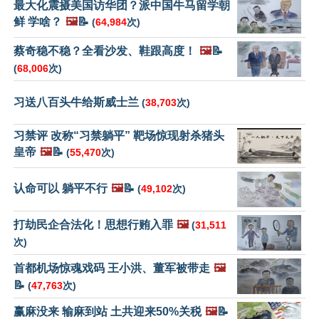
最大化震摄美国访华团？派中国牛马留学朝
鲜 学啥？
🖼️
📝
(
64,984
次)
蔡奇稳不稳？全看沙发、鞋跟高度！
🖼️
📝
(
68,006
次)
习送八百头牛给斯威士兰
(
38,703
次)
习禁评 改称“习禁躺平” 靶场惊现射杀猪头
皇帝
🖼️
📝
(
55,470
次)
认命可以 躺平不行
🖼️
📝
(
49,102
次)
打劫民企合法化！思想行贿入罪
🖼️
(
31,511
次)
首都机场惊魂戏码 王小洪、董军被带走
🖼️
📝
(
47,763
次)
赢麻没来 输麻到站 土共迎来50%关税
🖼️
📝