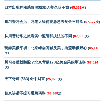
日本出现神秘感冒 喉咙如刀割久咳不愈
(
65,331
次)
川习普习会后，习老大缘何要急急去见金三胖📝
(
67,177
次)
从川普访华之旅看美中监管和执法的不同
(
67,933
次)
玩弄美俄平衡！北京峰会高喊反美，掩盖助俄野心
(
65,118
次)
川习会后就翻脸？北京背叛170亿美金采购承诺📝
(
67,524
次)
天下奇谭 (563) 命中财富
(
25,923
次)
普京讲话不提习透疏离📝
(
66,368
次)