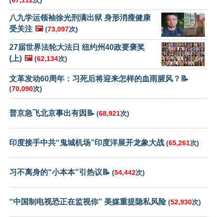
(
67,112
次)
八九学运领袖徐光刑满出狱 身形消瘦健康
受关注
🖼️
(
73,097
次)
27届世界法轮大法日 纽约州40政要褒奖
(上)
🖼️
(
62,134
次)
文革发动60周年：习死后将迎来怎样的血雨腥风？📝
(
70,090
次)
普京急飞北京事出有因📝
(
68,921
次)
印度接手中共“鬼城机场”印度洋展开龙象大战
(
65,261
次)
习不离身的“小本本”引热议📝
(
54,442
次)
“中国制电视恐正在监视你” 美媒重提隐私风险
(
52,930
次)