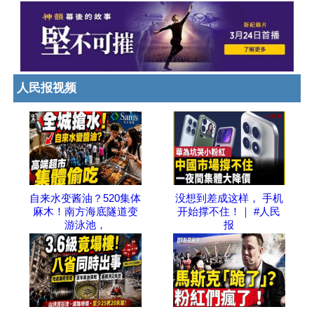
人民报视频
自来水变酱油？520集体
没想到差成这样， 手机
麻木！南方海底隧道变
开始撑不住！｜ #人民
游泳池，
报