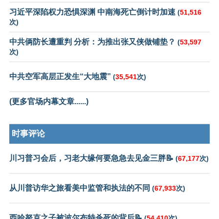
习近平深陷权力恐惧深渊 中南海死亡倒计时加速
(
51,516
次)
中共俩防长遭重判 分析：为推出张又侠做铺垫？
(
53,597
次)
中共空军高层正发生“大地震”
(
35,541
次)
(更多官场内幕文章......)
时事评论
川习普习会后，习老大缘何要急急去见金三胖📝
(
67,177
次)
从川普访华之旅看美中监管和执法的不同
(
67,933
次)
西哈努克之子被波尔布特杀死的背后📝
(
54,410
次)