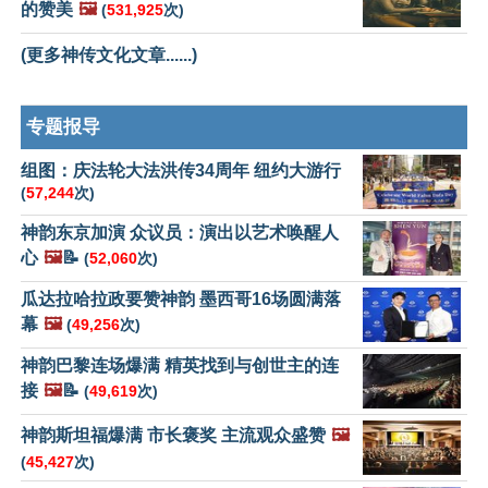
的赞美
🖼️
(
531,925
次)
(更多神传文化文章......)
专题报导
组图：庆法轮大法洪传34周年 纽约大游行
(
57,244
次)
神韵东京加演 众议员：演出以艺术唤醒人
心
🖼️
📝
(
52,060
次)
瓜达拉哈拉政要赞神韵 墨西哥16场圆满落
幕
🖼️
(
49,256
次)
神韵巴黎连场爆满 精英找到与创世主的连
接
🖼️
📝
(
49,619
次)
神韵斯坦福爆满 市长褒奖 主流观众盛赞
🖼️
(
45,427
次)