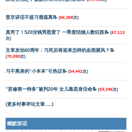
普京讲话不提习透疏离📝
(
66,368
次)
真穷了！520没钱秀恩爱了 一季度结婚人数狂跌📝
(
67,113
次)
文革发动60周年：习死后将迎来怎样的血雨腥风？📝
(
70,090
次)
习不离身的“小本本”引热议📝
(
54,442
次)
“苏修第一特务”被判20年 女儿靠卖身活命📝
(
53,346
次)
(更多时事评论文章......)
幽默笑话