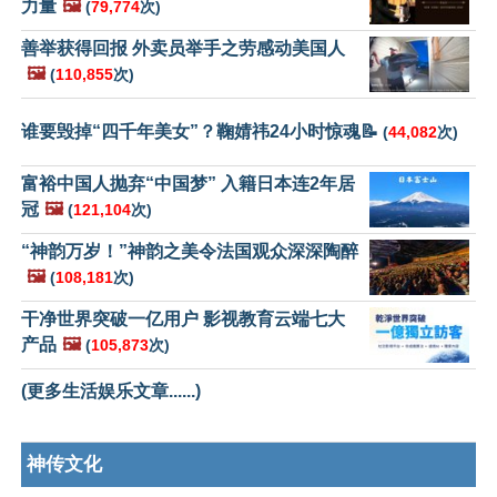
力量
🖼️
(
79,774
次)
善举获得回报 外卖员举手之劳感动美国人
🖼️
(
110,855
次)
谁要毁掉“四千年美女”？鞠婧祎24小时惊魂📝
(
44,082
次)
富裕中国人抛弃“中国梦” 入籍日本连2年居
冠
🖼️
(
121,104
次)
“神韵万岁！”神韵之美令法国观众深深陶醉
🖼️
(
108,181
次)
干净世界突破一亿用户 影视教育云端七大
产品
🖼️
(
105,873
次)
(更多生活娱乐文章......)
神传文化