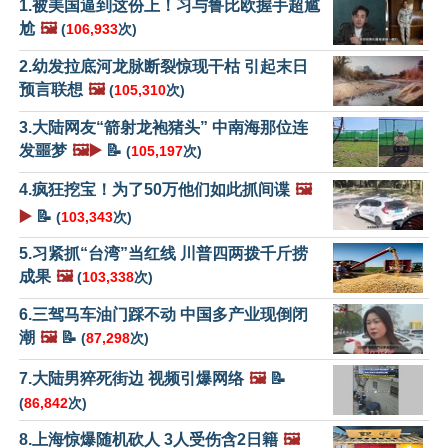
1.被美国逼到这份上！习与鲁比欧握手超尴
尬
🖼️
(
106,933
次)
2.幼发拉底河龙脉断裂惊现干枯 引起末日
预言联想
🖼️
(
105,310
次)
3.大陆网友“箭射龙袍猪头” 中南海那位连
发噩梦
🖼️▶️
📝
(
105,197
次)
4.疯狂挖宝！为了50万他们如此抓间谍
🖼️
▶️
📝
(
103,343
次)
5.习紧抓“台湾”当红线 川普四两拨千斤捞
成果
🖼️
(
103,338
次)
6.三驾马车油门踩不动 中国多产业现倒闭
潮
🖼️
📝
(
87,298
次)
7.大陆男猝死街边 视频引爆网络
🖼️
📝
(
86,842
次)
8.上海惊爆随机砍人 3人受伤含2日籍
🖼️