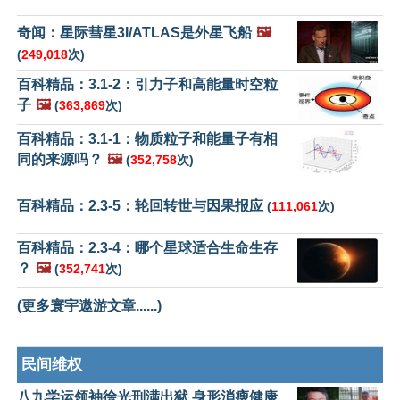
奇闻：星际彗星3I/ATLAS是外星飞船
🖼️
(
249,018
次)
百科精品：3.1-2：引力子和高能量时空粒
子
🖼️
(
363,869
次)
百科精品：3.1-1：物质粒子和能量子有相
同的来源吗？
🖼️
(
352,758
次)
百科精品：2.3-5：轮回转世与因果报应
(
111,061
次)
百科精品：2.3-4：哪个星球适合生命生存
？
🖼️
(
352,741
次)
(更多寰宇遨游文章......)
民间维权
八九学运领袖徐光刑满出狱 身形消瘦健康