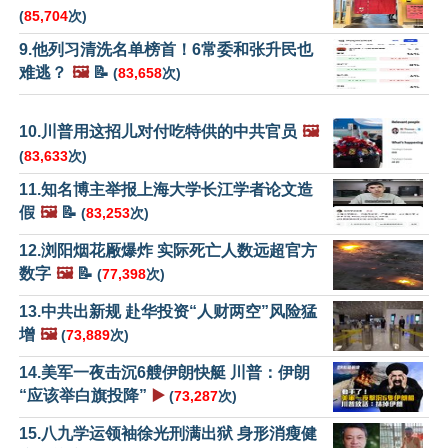
(
85,704
次)
9.他列习清洗名单榜首！6常委和张升民也
难逃？
🖼️
📝
(
83,658
次)
10.川普用这招儿对付吃特供的中共官员
🖼️
(
83,633
次)
11.知名博主举报上海大学长江学者论文造
假
🖼️
📝
(
83,253
次)
12.浏阳烟花厰爆炸 实际死亡人数远超官方
数字
🖼️
📝
(
77,398
次)
13.中共出新规 赴华投资“人财两空”风险猛
增
🖼️
(
73,889
次)
14.美军一夜击沉6艘伊朗快艇 川普：伊朗
“应该举白旗投降”
▶️
(
73,287
次)
15.八九学运领袖徐光刑满出狱 身形消瘦健