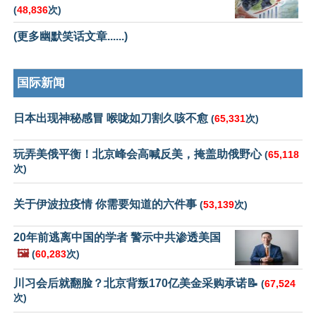
(
48,836
次)
(更多幽默笑话文章......)
国际新闻
日本出现神秘感冒 喉咙如刀割久咳不愈
(
65,331
次)
玩弄美俄平衡！北京峰会高喊反美，掩盖助俄野心
(
65,118
次)
关于伊波拉疫情 你需要知道的六件事
(
53,139
次)
20年前逃离中国的学者 警示中共渗透美国
🖼️
(
60,283
次)
川习会后就翻脸？北京背叛170亿美金采购承诺📝
(
67,524
次)