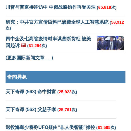
川普与普京接连访中 中俄战略协作再受关注
(
65,818
次)
研究：中共官方宣传语料已渗透全球人工智慧系统
(
56,912
次)
四中企及七高管疫情时串谋垄断货柜 被美
国起诉
🖼️
(
61,294
次)
(更多国际新闻文章......)
奇闻异象
天下奇谭 (563) 命中财富
(
25,923
次)
天下奇谭 (562) 父慈子孝
(
25,761
次)
退役海军少将称UFO疑由“非人类智能”操控
(
61,585
次)