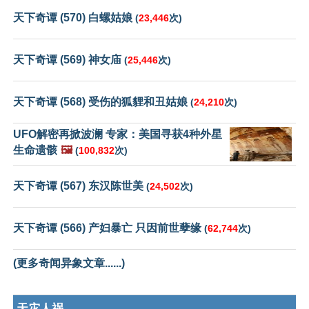
天下奇谭 (570) 白螺姑娘
(
23,446
次)
天下奇谭 (569) 神女庙
(
25,446
次)
天下奇谭 (568) 受伤的狐貍和丑姑娘
(
24,210
次)
UFO解密再掀波澜 专家：美国寻获4种外星
生命遗骸
🖼️
(
100,832
次)
天下奇谭 (567) 东汉陈世美
(
24,502
次)
天下奇谭 (566) 产妇暴亡 只因前世孽缘
(
62,744
次)
(更多奇闻异象文章......)
天灾人祸