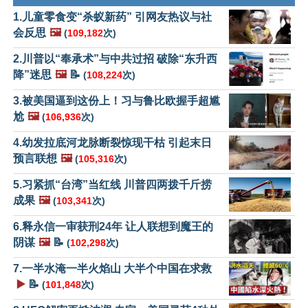
1.儿童零食变“杀蚁新药” 引网友热议与社
会反思
🖼️
(
109,182
次)
2.川普以“奉承术”与中共过招 破除“东升西
降”迷思
🖼️
📝
(
108,224
次)
3.被美国逼到这份上！习与鲁比欧握手超尴
尬
🖼️
(
106,936
次)
4.幼发拉底河龙脉断裂惊现干枯 引起末日
预言联想
🖼️
(
105,316
次)
5.习紧抓“台湾”当红线 川普四两拨千斤捞
成果
🖼️
(
103,341
次)
6.释永信一审获刑24年 让人联想到魔王的
阴谋
🖼️
📝
(
102,298
次)
7.一半水淹一半火焰山 大半个中国在求救
▶️
📝
(
101,848
次)