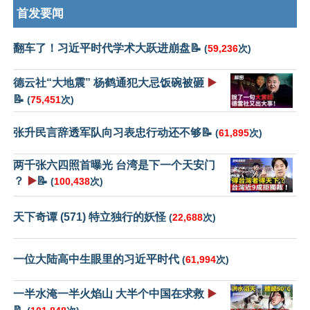
首发要闻
翻车了！习近平时代学术大跃进崩盘📝
(
59,236
次)
德云社“大地震” 杨鹤通犯大忌饭碗被砸
▶️
📝
(
75,451
次)
张升民言辞透军队向习表忠行动还不够📝
(
61,895
次)
两千张六四照首曝光 台湾是下一个天安门
？
▶️
📝
(
100,438
次)
天下奇谭 (571) 特立独行的妖怪
(
22,688
次)
一位大陆高中生眼里的习近平时代
(
61,994
次)
一半水淹一半火焰山 大半个中国在求救
▶️