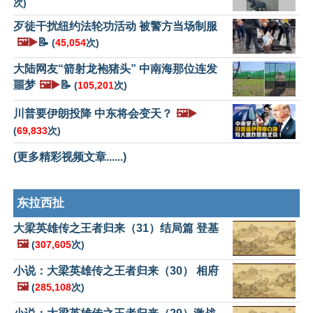
次)
歹徒干扰纽约法轮功活动 被警方当场制服
🖼️▶️
📝
(
45,054
次)
大陆网友“箭射龙袍猪头” 中南海那位连发
噩梦
🖼️▶️
📝
(
105,201
次)
川普要伊朗投降 中东将会变天？
🖼️▶️
(
69,833
次)
(更多精彩视频文章......)
东拉西扯
大梁英雄传之王者归来（31）结局篇 登基
🖼️
(
307,605
次)
小说：大梁英雄传之王者归来（30） 相府
🖼️
(
285,108
次)