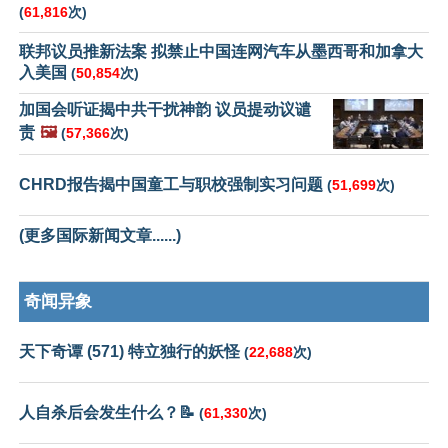
(
61,816
次)
联邦议员推新法案 拟禁止中国连网汽车从墨西哥和加拿大
入美国
(
50,854
次)
加国会听证揭中共干扰神韵 议员提动议谴
责
🖼️
(
57,366
次)
CHRD报告揭中国童工与职校强制实习问题
(
51,699
次)
(更多国际新闻文章......)
奇闻异象
天下奇谭 (571) 特立独行的妖怪
(
22,688
次)
人自杀后会发生什么？📝
(
61,330
次)