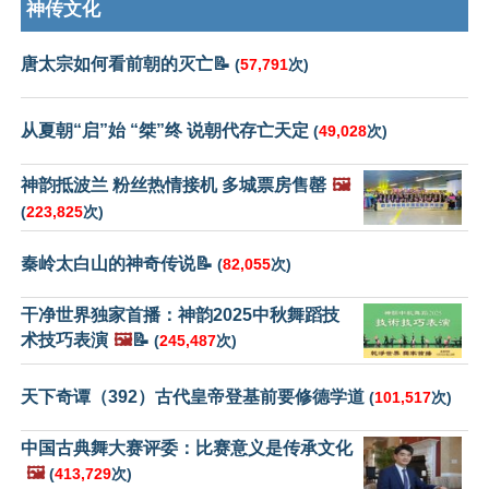
神传文化
唐太宗如何看前朝的灭亡📝
(
57,791
次)
从夏朝“启”始 “桀”终 说朝代存亡天定
(
49,028
次)
神韵抵波兰 粉丝热情接机 多城票房售罄
🖼️
(
223,825
次)
秦岭太白山的神奇传说📝
(
82,055
次)
干净世界独家首播：神韵2025中秋舞蹈技
术技巧表演
🖼️
📝
(
245,487
次)
天下奇谭（392）古代皇帝登基前要修德学道
(
101,517
次)
中国古典舞大赛评委：比赛意义是传承文化
🖼️
(
413,729
次)