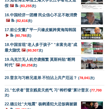
15.知名博主举报上海大学长江学者论文造
假
🖼️
📝
(
83,255
次)
16.中国经济一团糟 民众信心不足不敢消费
🖼️
📝
(
82,616
次)
17.前公安董广平一只橡皮艇跨黄海闯韩国
▶️
📝
(
80,766
次)
18.中国首现“老人多于孩子” “未富先老”成
最大隐忧
🖼️
(
80,507
次)
19.乌克兰无人机空袭频繁 莫斯科陷“断网
时代”
🖼️
(
80,258
次)
20.普京与习称兄道弟 不怕沾上共产厄运？
(
78,041
次)
21.“乞求者”普京贱卖天然气 习“榨柠檬”算计普京
(
77,700
次)
22.德云社“大地震” 杨鹤通犯大忌饭碗被砸