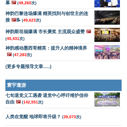
幕
🖼️
(
49,260
次)
神韵巴黎连场爆满 精英找到与创世主的连
接
🖼️
📝
(
49,623
次)
神韵斯坦福爆满 市长褒奖 主流观众盛赞
🖼️
(
45,431
次)
神韵感动墨西哥精英：提升人的精神境界
🖼️
(
47,283
次)
(更多专题报导文章......)
寰宇遨游
七旬退党义工遇袭 退党中心呼吁维护信仰
自由
🖼️
(
142,551
次)
人类在觉醒 地球即将升级？
(
39,073
次)