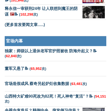
📝
(
101,848
次)
释永信一审获刑24年 让人联想到魔王的阴
谋
🖼️
📝
(
102,298
次)
(更多首发要闻文章......)
官场内幕
独家：师级以上退休老军官护照被收 防海外起义？📝
(
62,840
次)
董军又悬了📝
(
65,952
次)
官场造假成风 蔡奇另起炉灶收集数据
(
63,481
次)
山西特大矿难90死改为82死！死人神奇“复活”？📝
(
54,151
次)
央视内鬼造反？颠倒中央，突发倒习信号？