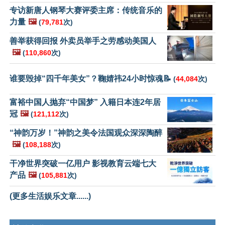
专访新唐人钢琴大赛评委主席：传统音乐的
力量
🖼️
(
79,781
次)
善举获得回报 外卖员举手之劳感动美国人
🖼️
(
110,860
次)
谁要毁掉“四千年美女”？鞠婧祎24小时惊魂📝
(
44,084
次)
富裕中国人抛弃“中国梦” 入籍日本连2年居
冠
🖼️
(
121,112
次)
“神韵万岁！”神韵之美令法国观众深深陶醉
🖼️
(
108,188
次)
干净世界突破一亿用户 影视教育云端七大
产品
🖼️
(
105,881
次)
(更多生活娱乐文章......)