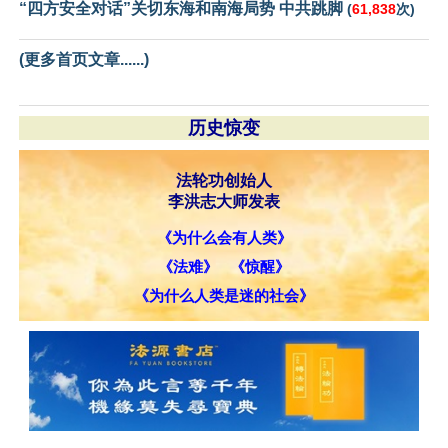
“四方安全对话”关切东海和南海局势 中共跳脚
(
61,838
次)
(更多首页文章......)
历史惊变
法轮功创始人
李洪志大师发表
《为什么会有人类》
《法难》
《惊醒》
《为什么人类是迷的社会》