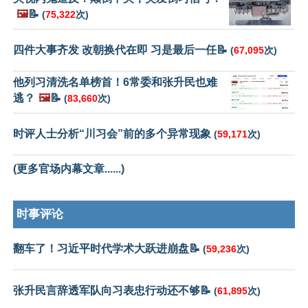
🖼️
📝
(
75,322
次)
四件大事齐发 改朝换代在即 习是最后一任📝
(
67,095
次)
他列习清洗名单榜首！6常委和张升民也难
逃？
🖼️
📝
(
83,660
次)
时评人士分析“川习会”前的多个异常现象
(
59,171
次)
(更多官场内幕文章......)
时事评论
翻车了！习近平时代学术大跃进崩盘📝
(
59,236
次)
张升民言辞透军队向习表忠行动还不够📝
(
61,895
次)