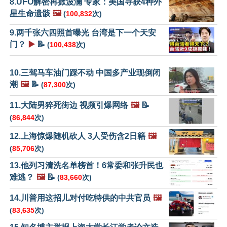
8.UFO解密再掀波澜 专家：美国寻获4种外
星生命遗骸
🖼️
(
100,832
次)
9.两千张六四照首曝光 台湾是下一个天安
门？
▶️
📝
(
100,438
次)
10.三驾马车油门踩不动 中国多产业现倒闭
潮
🖼️
📝
(
87,300
次)
11.大陆男猝死街边 视频引爆网络
🖼️
📝
(
86,844
次)
12.上海惊爆随机砍人 3人受伤含2日籍
🖼️
(
85,706
次)
13.他列习清洗名单榜首！6常委和张升民也
难逃？
🖼️
📝
(
83,660
次)
14.川普用这招儿对付吃特供的中共官员
🖼️
(
83,635
次)