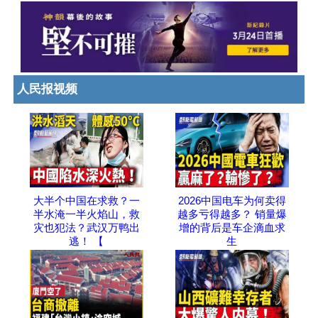
人民报视频
大半个中国在求救？一
2026中国电车为何卖得
半水淹一半火焰山，救
越多亏得越多？ 销量爆
灾也犯法？武汉万鸭出
增的背后是车企滴血求
逃！ 【
生