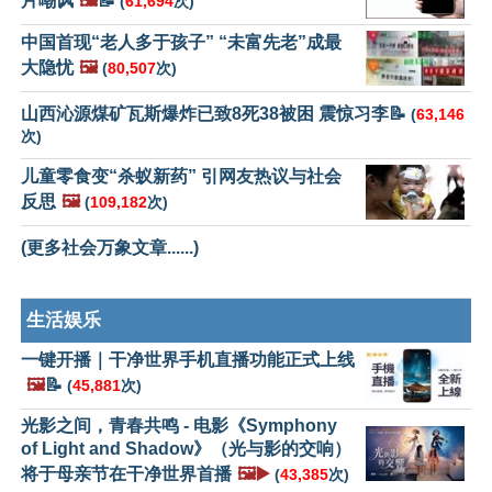
片嘲讽
🖼️
📝
(
61,694
次)
中国首现“老人多于孩子” “未富先老”成最
大隐忧
🖼️
(
80,507
次)
山西沁源煤矿瓦斯爆炸已致8死38被困 震惊习李📝
(
63,146
次)
儿童零食变“杀蚁新药” 引网友热议与社会
反思
🖼️
(
109,182
次)
(更多社会万象文章......)
生活娱乐
一键开播｜干净世界手机直播功能正式上线
🖼️
📝
(
45,881
次)
光影之间，青春共鸣 - 电影《Symphony
of Light and Shadow》（光与影的交响）
将于母亲节在干净世界首播
🖼️▶️
(
43,385
次)