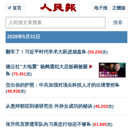
↺ 首页 
电子报
正體版
2026年5月31日
翻车了！习近平时代学术大跃进崩盘📝
(
59,236
次)
德云社“大地震” 杨鹤通犯大忌饭碗被砸
▶️
📝
(
75,451
次)
交出你的护照：中共加强对顶尖科技人才的出境管控📝
(
48,938
次)
从患抑郁症到读研究生 外孙女成功的秘诀
(
46,203
次)
张升民言辞透军队向习表忠行动还不够📝
(
61,895
次)