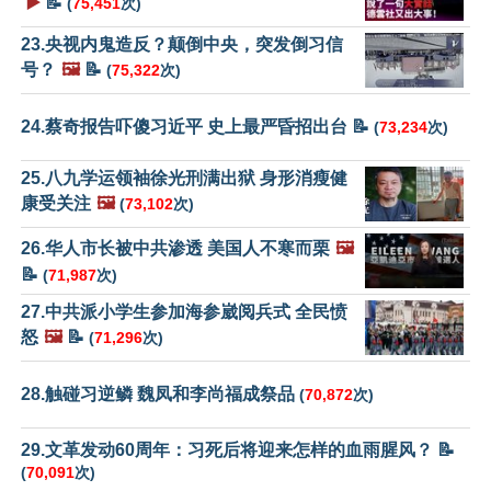
▶️
📝
(
75,451
次)
23.央视内鬼造反？颠倒中央，突发倒习信
号？
🖼️
📝
(
75,322
次)
24.蔡奇报告吓傻习近平 史上最严昏招出台 📝
(
73,234
次)
25.八九学运领袖徐光刑满出狱 身形消瘦健
康受关注
🖼️
(
73,102
次)
26.华人市长被中共渗透 美国人不寒而栗
🖼️
📝
(
71,987
次)
27.中共派小学生参加海参崴阅兵式 全民愤
怒
🖼️
📝
(
71,296
次)
28.触碰习逆鳞 魏凤和李尚福成祭品
(
70,872
次)
29.文革发动60周年：习死后将迎来怎样的血雨腥风？ 📝
(
70,091
次)