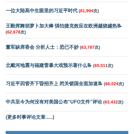
一位大陆高中生眼里的习近平时代
(
61,994
次)
王毅挥舞胡萝卜加大棒 惧怕捷克效应在欧洲越烧越热📝
(
62,678
次)
董军缺席香会 分析人士：恐已不妙
(
63,787
次)
北戴河地震与福建雷暴大戏预示著什么📝
(
65,511
次)
习近平四管齐下昏招齐上 闭关锁国全面加速📝
(
66,024
次)
中共至今为何没有对美国公布“UFO文件”评论
(
63,432
次)
(更多时事评论文章......)