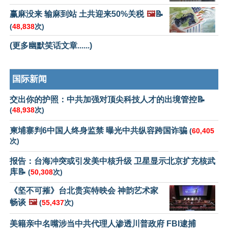
赢麻没来 输麻到站 土共迎来50%关税
🖼️
📝
(
48,838
次)
(更多幽默笑话文章......)
国际新闻
交出你的护照：中共加强对顶尖科技人才的出境管控📝
(
48,938
次)
柬埔寨判6中国人终身监禁 曝光中共纵容跨国诈骗
(
60,405
次)
报告：台海冲突或引发美中核升级 卫星显示北京扩充核武
库📝
(
50,308
次)
《坚不可摧》台北贵宾特映会 神韵艺术家
畅谈
🖼️
(
55,437
次)
美籍亲中名嘴涉当中共代理人渗透川普政府 FBI逮捕