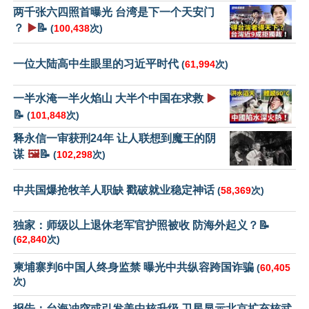
两千张六四照首曝光 台湾是下一个天安门
？
▶️
📝
(
100,438
次)
一位大陆高中生眼里的习近平时代
(
61,994
次)
一半水淹一半火焰山 大半个中国在求救
▶️
📝
(
101,848
次)
释永信一审获刑24年 让人联想到魔王的阴
谋
🖼️
📝
(
102,298
次)
中共国爆抢牧羊人职缺 戳破就业稳定神话
(
58,369
次)
独家：师级以上退休老军官护照被收 防海外起义？📝
(
62,840
次)
柬埔寨判6中国人终身监禁 曝光中共纵容跨国诈骗
(
60,405
次)
报告：台海冲突或引发美中核升级 卫星显示北京扩充核武