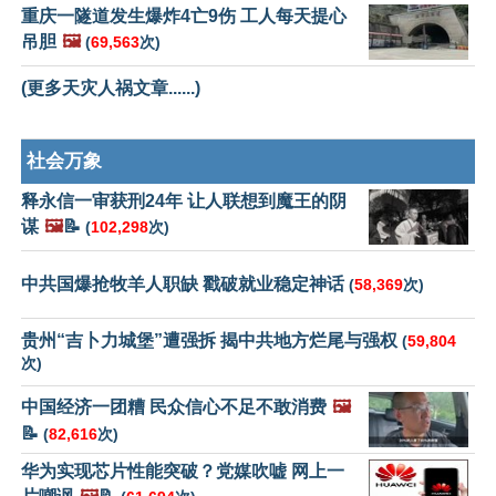
重庆一隧道发生爆炸4亡9伤 工人每天提心
吊胆
🖼️
(
69,563
次)
(更多天灾人祸文章......)
社会万象
释永信一审获刑24年 让人联想到魔王的阴
谋
🖼️
📝
(
102,298
次)
中共国爆抢牧羊人职缺 戳破就业稳定神话
(
58,369
次)
贵州“吉卜力城堡”遭强拆 揭中共地方烂尾与强权
(
59,804
次)
中国经济一团糟 民众信心不足不敢消费
🖼️
📝
(
82,616
次)
华为实现芯片性能突破？党媒吹嘘 网上一