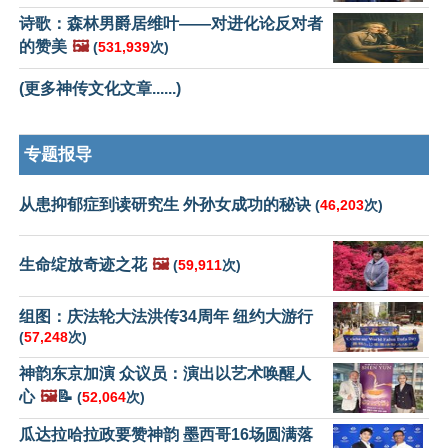
诗歌：森林男爵居维叶——对进化论反对者
的赞美
🖼️
(
531,939
次)
(更多神传文化文章......)
专题报导
从患抑郁症到读研究生 外孙女成功的秘诀
(
46,203
次)
生命绽放奇迹之花
🖼️
(
59,911
次)
组图：庆法轮大法洪传34周年 纽约大游行
(
57,248
次)
神韵东京加演 众议员：演出以艺术唤醒人
心
🖼️
📝
(
52,064
次)
瓜达拉哈拉政要赞神韵 墨西哥16场圆满落