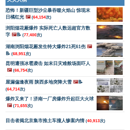
恐怖！新疆巨型沙尘暴吞噬火焰山 惊现末
日橘红光
🖼️
(
64,154
次)
浏阳烟花厰爆炸 实际死亡人数远超官方数
字
🖼️
📝
(
77,400
次)
湖南浏阳烟花厰发生特大爆炸21死61伤
🖼️
📝
(
68,951
次)
昆明遭强冰雹袭击 如末日灾难般场面吓人
🖼️
(
66,754
次)
屋漏偏逢夜雨 陕西多地突降大雪
🖼️
📝
(
64,714
次)
爆炸又来了！济南一厂房爆炸升起巨大火球
🖼️
(
71,655
次)
目击者揭北京集市推土车撞人惨案内情
(
40,913
次)