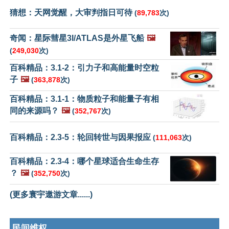
猜想：天网觉醒，大审判指日可待
(
89,783
次)
奇闻：星际彗星3I/ATLAS是外星飞船
🖼️
(
249,030
次)
百科精品：3.1-2：引力子和高能量时空粒
子
🖼️
(
363,878
次)
百科精品：3.1-1：物质粒子和能量子有相
同的来源吗？
🖼️
(
352,767
次)
百科精品：2.3-5：轮回转世与因果报应
(
111,063
次)
百科精品：2.3-4：哪个星球适合生命生存
？
🖼️
(
352,750
次)
(更多寰宇遨游文章......)
民间维权