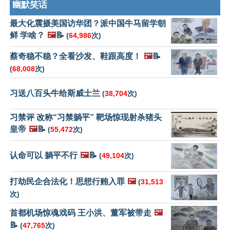
幽默笑话
最大化震摄美国访华团？派中国牛马留学朝
鲜 学啥？
🖼️
📝
(
64,986
次)
蔡奇稳不稳？全看沙发、鞋跟高度！
🖼️
📝
(
68,008
次)
习送八百头牛给斯威士兰
(
38,704
次)
习禁评 改称“习禁躺平” 靶场惊现射杀猪头
皇帝
🖼️
📝
(
55,472
次)
认命可以 躺平不行
🖼️
📝
(
49,104
次)
打劫民企合法化！思想行贿入罪
🖼️
(
31,513
次)
首都机场惊魂戏码 王小洪、董军被带走
🖼️
📝
(
47,765
次)