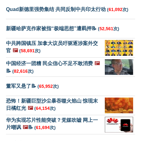
Quad新德里强势集结 共同反制中共印太行动
(
61,092
次)
新疆哈萨克作家被指“极端思想”遭羁押📝
(
52,561
次)
中共跨国镇压 加拿大议员吁驱逐涉案外交
官
🖼️
(
58,691
次)
中国经济一团糟 民众信心不足不敢消费
🖼️
📝
(
82,616
次)
董军又悬了📝
(
65,952
次)
恐怖！新疆巨型沙尘暴吞噬火焰山 惊现末
日橘红光
🖼️
(
64,154
次)
华为实现芯片性能突破？党媒吹嘘 网上一
片嘲讽
🖼️
📝
(
61,694
次)