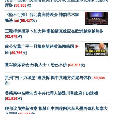
库📝
(
50,308
次)
《坚不可摧》台北贵宾特映会 神韵艺术家
畅谈
🖼️
(
55,437
次)
王毅挥舞胡萝卜加大棒 惧怕捷克效应在欧洲越烧越热📝
(
62,678
次)
前公安董广平一只橡皮艇跨黄海闯韩国
▶️
📝
(
80,766
次)
董军缺席香会 分析人士：恐已不妙
(
63,787
次)
贵州“吉卜力城堡”遭强拆 揭中共地方烂尾与强权
(
59,804
次)
美籍亲中名嘴涉当中共代理人渗透川普政府 FBI逮捕
(
61,816
次)
联邦议员推新法案 拟禁止中国连网汽车从墨西哥和加拿大
入美国