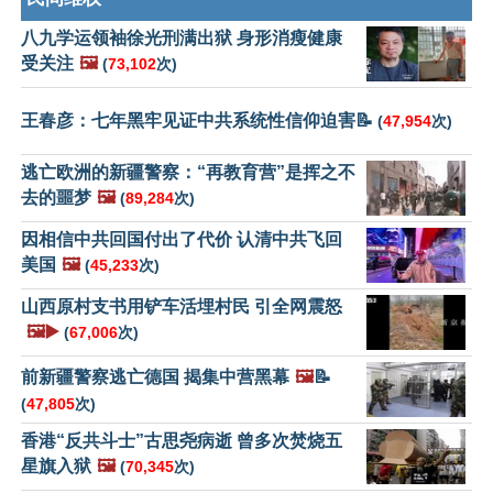
八九学运领袖徐光刑满出狱 身形消瘦健康
受关注
🖼️
(
73,102
次)
王春彦：七年黑牢见证中共系统性信仰迫害📝
(
47,954
次)
逃亡欧洲的新疆警察：“再教育营”是挥之不
去的噩梦
🖼️
(
89,284
次)
因相信中共回国付出了代价 认清中共飞回
美国
🖼️
(
45,233
次)
山西原村支书用铲车活埋村民 引全网震怒
🖼️▶️
(
67,006
次)
前新疆警察逃亡德国 揭集中营黑幕
🖼️
📝
(
47,805
次)
香港“反共斗士”古思尧病逝 曾多次焚烧五
星旗入狱
🖼️
(
70,345
次)